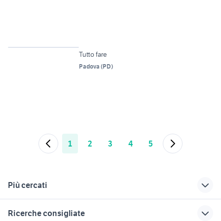
Tutto fare
Padova
(
PD
)
1
2
3
4
5
Più cercati
Correlati
Richerche simili
Suggerimenti
Ricerche consigliate
offerte lavoro autista
offerte lavoro verona
pulizie treviso