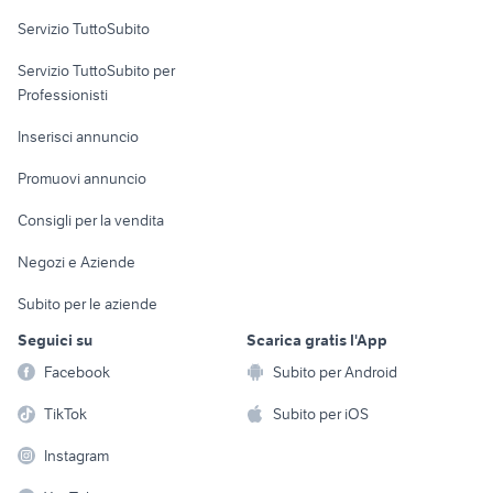
Servizio TuttoSubito
elettronica
per la casa e la
sports e hobby
Servizio TuttoSubito per
persona
Informatica
Animali
Professionisti
Arredamento e
Console e
Accessori per
Casalinghi
Inserisci annuncio
Videogiochi
animali
Elettrodomestici
Promuovi annuncio
Audio/Video
Musica e Film
Giardino e Fai da te
Consigli per la vendita
Fotografia
Libri e Riviste
Abbigliamento e
Negozi e Aziende
Telefonia
Strumenti Musicali
Accessori
Subito per le aziende
Sports
Tutto per i bambini
Seguici su
Scarica gratis l'App
Biciclette
Facebook
Subito per Android
Collezionismo
TikTok
Subito per iOS
Instagram