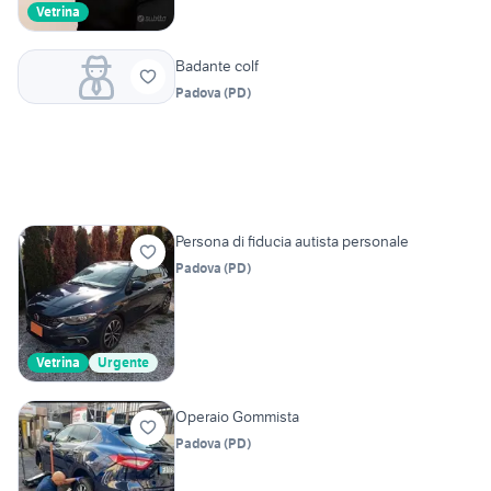
Vetrina
Badante colf
Padova
(
PD
)
Persona di fiducia autista personale
Padova
(
PD
)
Vetrina
Urgente
Operaio Gommista
Padova
(
PD
)