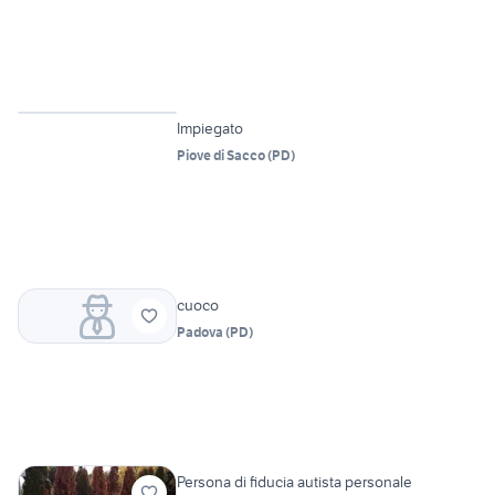
Impiegato
Piove di Sacco
(
PD
)
cuoco
Padova
(
PD
)
Persona di fiducia autista personale