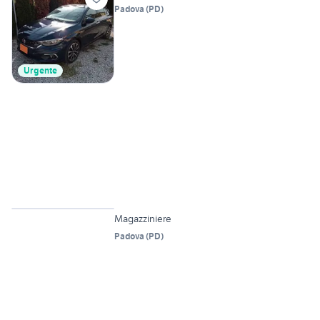
Padova
(
PD
)
Urgente
Magazziniere
Padova
(
PD
)
2