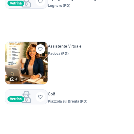
Vetrina
Legnaro
(
PD
)
Assistente Virtuale
Padova
(
PD
)
4
Colf
Vetrina
Piazzola sul Brenta
(
PD
)