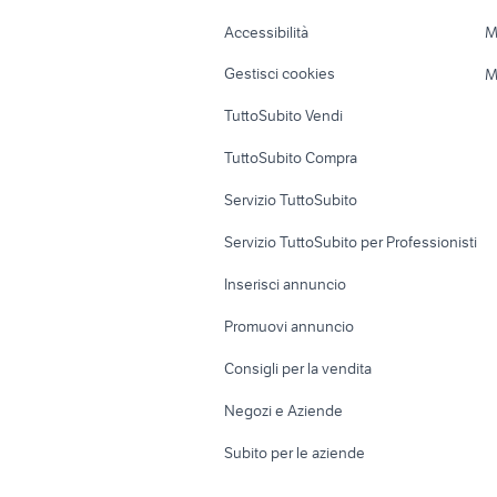
Caravan e Camper
Loft, mansarde 
Accessibilità
M
Veicoli commerciali
Case vacanza
Gestisci cookies
M
Uffici e Locali
TuttoSubito Vendi
commerciali
TuttoSubito Compra
Servizio TuttoSubito
Servizio TuttoSubito per Professionisti
Inserisci annuncio
Promuovi annuncio
Consigli per la vendita
Negozi e Aziende
Subito per le aziende