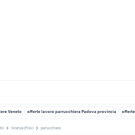
iere Veneto
offerte lavoro parrucchiera Padova provincia
offert
eto
Vicenza (Prov)
parrucchiere