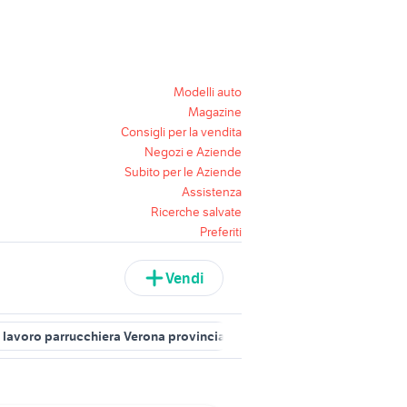
Modelli auto
Magazine
Consigli per la vendita
Negozi e Aziende
Subito per le Aziende
Assistenza
Ricerche salvate
Preferiti
Vendi
e lavoro parrucchiera Verona provincia
offerte lavoro parrucchiere