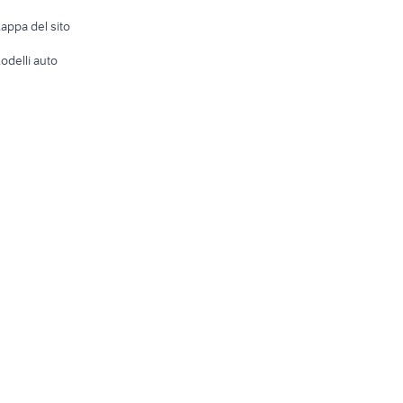
Accesso
e altro
appa del sito
Tutto per
odelli auto