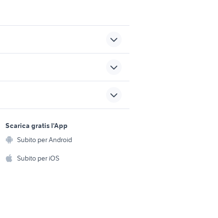
guaina
smeg fab30
parma
lavoro vigilanza roma
sports e hobby
a
Scarica gratis l'App
Animali
salnuovo
lavoro terzigno
Subito per Android
ento e
Accessori per animali
hi
Subito per iOS
offerte lavoro vitto alloggio
iano
Roma provincia
Musica e Film
omestici
Libri e Riviste
e Fai da te
Strumenti Musicali
amento e