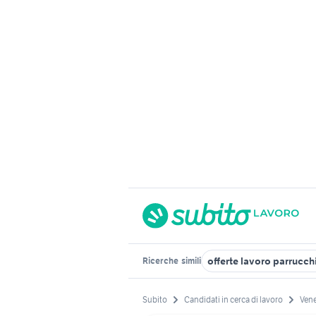
offerte lavoro parrucch
Ricerche
simili
Subito
Candidati in cerca di lavoro
Ven