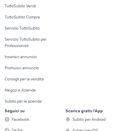
Case vacanza
TuttoSubito Vendi
Uffici e Locali
TuttoSubito Compra
commerciali
Servizio TuttoSubito
elettronica
per la casa e la
sports e hobby
Servizio TuttoSubito per
persona
Informatica
Animali
Professionisti
Arredamento e
Console e
Accessori per
Casalinghi
Inserisci annuncio
Videogiochi
animali
Elettrodomestici
Promuovi annuncio
Audio/Video
Musica e Film
Giardino e Fai da te
Consigli per la vendita
Fotografia
Libri e Riviste
Abbigliamento e
Negozi e Aziende
Telefonia
Strumenti Musicali
Accessori
Subito per le aziende
Sports
Tutto per i bambini
Seguici su
Scarica gratis l'App
Biciclette
Facebook
Subito per Android
Collezionismo
TikTok
Subito per iOS