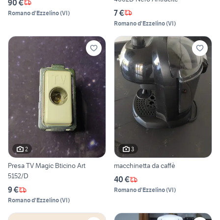
90 €
7 €
Romano d'Ezzelino
(
VI
)
Romano d'Ezzelino
(
VI
)
2
3
Presa TV Magic Bticino Art
macchinetta da caffè
5152/D
40 €
9 €
Romano d'Ezzelino
(
VI
)
Romano d'Ezzelino
(
VI
)