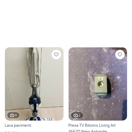
6
2
Lava pavimenti
Presa TV Biticino Living Art
4662D Nero Antracite