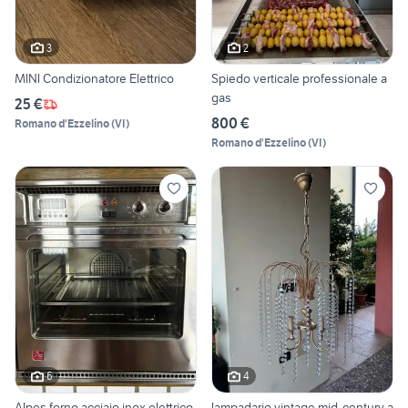
3
2
MlNl Condizionatore Elettrico
Spiedo verticale professionale a
gas
25 €
800 €
Romano d'Ezzelino
(
VI
)
Romano d'Ezzelino
(
VI
)
6
4
Alpes forno acciaio inox elettrico
lampadario vintage mid-century a