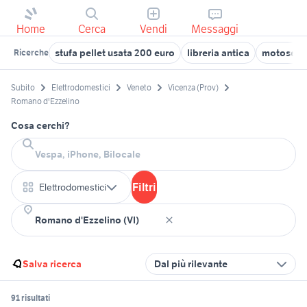
Home
Cerca
Vendi
Messaggi
stufa pellet usata 200 euro
libreria antica
motosega
Ricerche
Subito
Elettrodomestici
Veneto
Vicenza (Prov)
Romano d'Ezzelino
Cosa cerchi?
Filtri
Elettrodomestici
Salva ricerca
Dal più rilevante
91 risultati