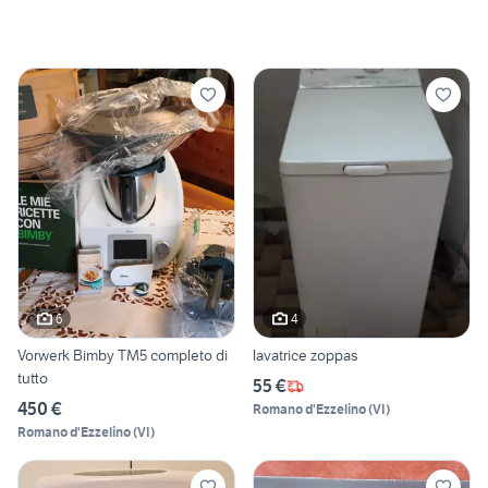
6
4
Vorwerk Bimby TM5 completo di
lavatrice zoppas
tutto
55 €
450 €
Romano d'Ezzelino
(
VI
)
Romano d'Ezzelino
(
VI
)