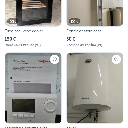
5
6
Frigo bar - wine cooler
Condizionatore casa
150 €
50 €
Romano d'Ezzelino
(
VI
)
Romano d'Ezzelino
(
VI
)
Termostato per ambiente
boiler