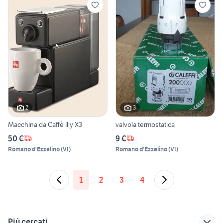
2
3
Macchina da Caffè Illy X3
valvola termostatica
50 €
9 €
Romano d'Ezzelino
(
VI
)
Romano d'Ezzelino
(
VI
)
1
2
3
4
Più cercati