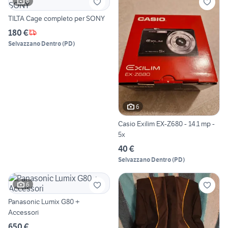
6
TILTA Cage completo per SONY
180 €
Selvazzano Dentro
(
PD
)
6
Casio Exilim EX-Z680 - 14.1 mp -
5x
40 €
Selvazzano Dentro
(
PD
)
6
Panasonic Lumix G80 +
Accessori
650 €