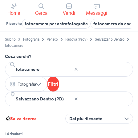
Home
Cerca
Vendi
Messaggi
fotocamera per astrofotografia
fotocamera da caccia
Ricerche
Subito
Fotografia
Veneto
Padova (Prov)
Selvazzano Dentro
fotocamere
Cosa cerchi?
Filtri
Fotografia
Salva ricerca
Dal più rilevante
14 risultati