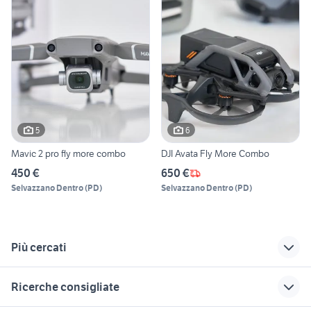
5
6
Mavic 2 pro fly more combo
DJI Avata Fly More Combo
450 €
650 €
Selvazzano Dentro
(
PD
)
Selvazzano Dentro
(
PD
)
Più cercati
Correlati
Richerche simili
Suggerimenti
Ricerche consigliate
fotocamere
zeiss ikon ikonta
obiettivi zeiss