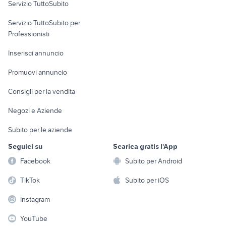
Servizio TuttoSubito
elettronica
per la casa e la
sports e hobby
Servizio TuttoSubito per
persona
Informatica
Animali
Professionisti
Arredamento e
Console e
Accessori per
Casalinghi
Inserisci annuncio
Videogiochi
animali
Elettrodomestici
Promuovi annuncio
Audio/Video
Musica e Film
Giardino e Fai da te
Consigli per la vendita
Fotografia
Libri e Riviste
Abbigliamento e
Negozi e Aziende
Telefonia
Strumenti Musicali
Accessori
Subito per le aziende
Sports
Tutto per i bambini
Seguici su
Scarica gratis l'App
Biciclette
Facebook
Subito per Android
Collezionismo
TikTok
Subito per iOS
Instagram
YouTube