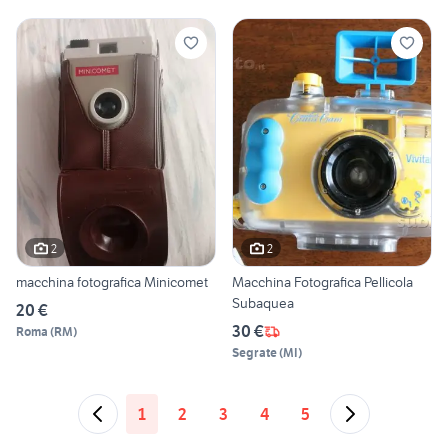
2
2
macchina fotografica Minicomet
Macchina Fotografica Pellicola
Subaquea
20 €
30 €
Roma
(
RM
)
Segrate
(
MI
)
1
2
3
4
5