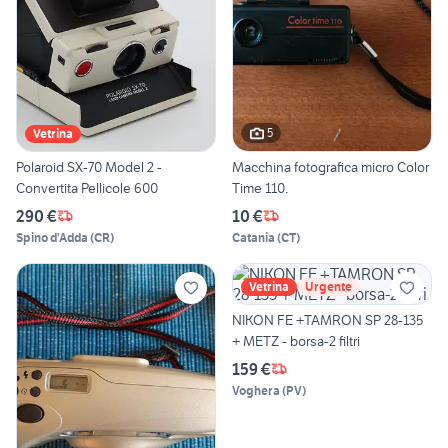
5
Vetrina
Polaroid SX-70 Model 2 -
Macchina fotografica micro Color
Convertita Pellicole 600
Time 110.
290 €
10 €
Spino d'Adda
(
CR
)
Catania
(
CT
)
Vetrina
Urgente
NIKON FE +TAMRON SP 28-135
+ METZ - borsa-2 filtri
159 €
Voghera
(
PV
)