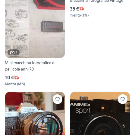
Macchina Fotografica Vintage
35 €
Trento
(
TN
)
2
Mini macchina fotografica a
pellicola anni 70
10 €
Monza
(
MB
)