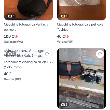
2
3
Macchina fotografica Pentax a
Macchina fotografica a pellicola
pellicola
Yashica
100 €
40 €
Gallarate
(
VA
)
Verona
(
VR
)
2
Fotocamera Analogica Nikon F65
(Solo Corpo
40 €
Genova
(
GE
)
2