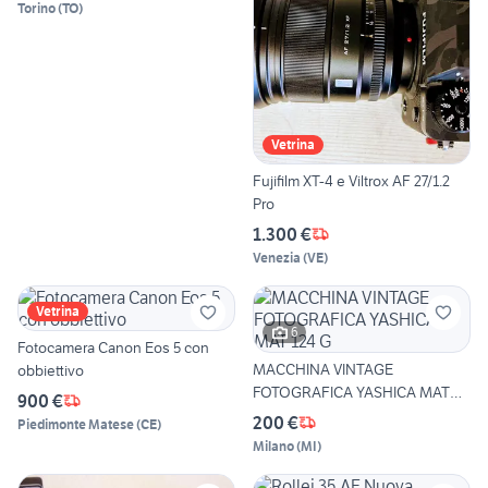
Torino
(
TO
)
Vetrina
Fujifilm XT-4 e Viltrox AF 27/1.2
Pro
1.300 €
Venezia
(
VE
)
Vetrina
6
Fotocamera Canon Eos 5 con
MACCHINA VINTAGE
obbiettivo
FOTOGRAFICA YASHICA MAT
900 €
124 G
200 €
Piedimonte Matese
(
CE
)
Milano
(
MI
)