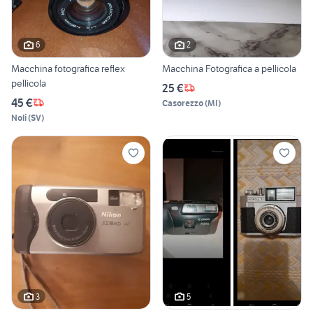
6
2
Macchina fotografica reflex
Macchina Fotografica a pellicola
pellicola
25 €
45 €
Casorezzo
(
MI
)
Noli
(
SV
)
3
5