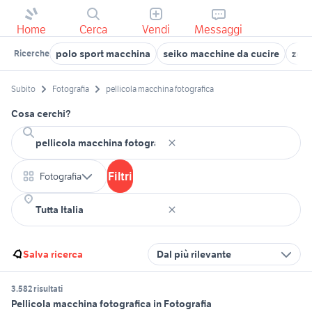
Home
Cerca
Vendi
Messaggi
polo sport macchina
seiko macchine da cucire
zeis
Ricerche
Subito
Fotografia
pellicola macchina fotografica
Cosa cerchi?
Filtri
Fotografia
Salva ricerca
Dal più rilevante
3.582 risultati
Pellicola macchina fotografica in Fotografia