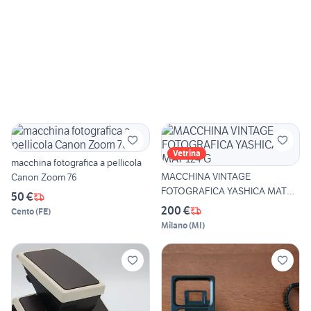
Vetrina
macchina fotografica a pellicola
MACCHINA VINTAGE
Canon Zoom 76
FOTOGRAFICA YASHICA MAT
50 €
124 G
200 €
Cento
(
FE
)
Milano
(
MI
)