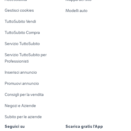
Loft, mansarde e
fotografiche frascati
Veicoli commerciali
altro
macchine
Gestisci cookies
Modelli auto
fotografiche
Case vacanza
susegana
TuttoSubito Vendi
Uffici e Locali
TuttoSubito Compra
commerciali
Servizio TuttoSubito
elettronica
per la casa e la
sports e hobby
Servizio TuttoSubito per
persona
Informatica
Animali
Professionisti
Arredamento e
Console e
Accessori per
Casalinghi
Inserisci annuncio
Videogiochi
animali
Elettrodomestici
Promuovi annuncio
Audio/Video
Musica e Film
Giardino e Fai da te
Consigli per la vendita
Fotografia
Libri e Riviste
Abbigliamento e
Negozi e Aziende
Telefonia
Strumenti Musicali
Accessori
Subito per le aziende
Sports
Tutto per i bambini
Seguici su
Scarica gratis l'App
Biciclette