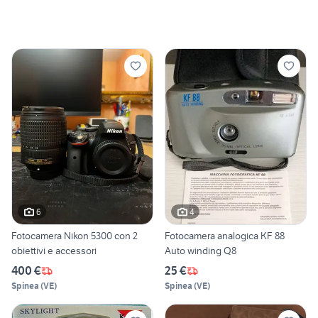
6
4
Fotocamera Nikon 5300 con 2
Fotocamera analogica KF 88
obiettivi e accessori
Auto winding Q8
400 €
25 €
Spinea
(
VE
)
Spinea
(
VE
)