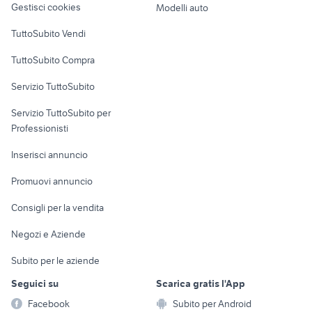
Gestisci cookies
Modelli auto
Case vacanza
TuttoSubito Vendi
Uffici e Locali
TuttoSubito Compra
commerciali
Servizio TuttoSubito
elettronica
per la casa e la
sports e hobby
Servizio TuttoSubito per
persona
Informatica
Animali
Professionisti
Arredamento e
Console e
Accessori per
Casalinghi
Inserisci annuncio
Videogiochi
animali
Elettrodomestici
Promuovi annuncio
Audio/Video
Musica e Film
Giardino e Fai da te
Consigli per la vendita
Fotografia
Libri e Riviste
Abbigliamento e
Negozi e Aziende
Telefonia
Strumenti Musicali
Accessori
Subito per le aziende
Sports
Tutto per i bambini
Seguici su
Scarica gratis l'App
Biciclette
Facebook
Subito per Android