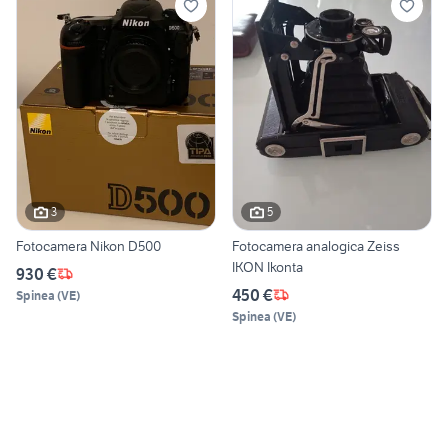
3
5
Fotocamera Nikon D500
Fotocamera analogica Zeiss
IKON Ikonta
930 €
450 €
Spinea
(
VE
)
Spinea
(
VE
)