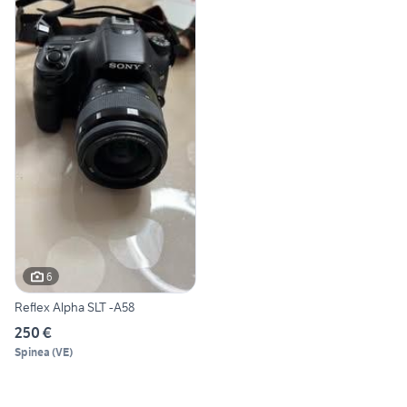
6
Reflex Alpha SLT -A58
250 €
Spinea
(
VE
)