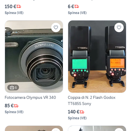
150 €
6 €
Spinea
(
VE
)
Spinea
(
VE
)
6
Fotocamera Olympus VR 340
Coppia di N. 2 Flash Godox
TT685S Sony
85 €
140 €
Spinea
(
VE
)
Spinea
(
VE
)