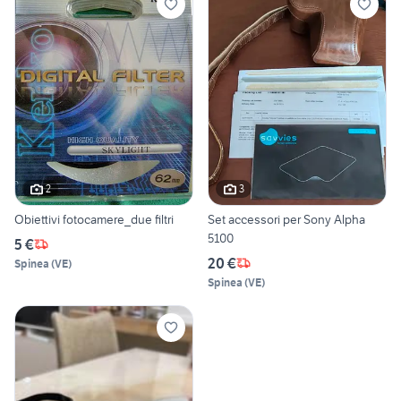
2
3
Obiettivi fotocamere_due filtri
Set accessori per Sony Alpha
5100
5 €
20 €
Spinea
(
VE
)
Spinea
(
VE
)