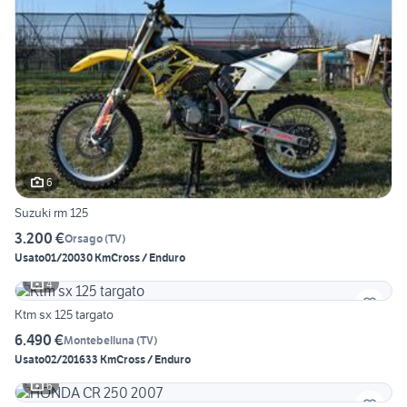
6
Suzuki rm 125
3.200 €
Orsago
(
TV
)
Usato
01/2003
0 Km
Cross / Enduro
4
Ktm sx 125 targato
6.490 €
Montebelluna
(
TV
)
Usato
02/2016
33 Km
Cross / Enduro
6