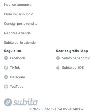
Console e
Accessori per
Casalinghi
Inserisci annuncio
Videogiochi
animali
Elettrodomestici
Promuovi annuncio
Audio/Video
Musica e Film
Giardino e Fai da te
Consigli per la vendita
Fotografia
Libri e Riviste
Abbigliamento e
Negozi e Aziende
Telefonia
Strumenti Musicali
Accessori
Subito per le aziende
Sports
Tutto per i bambini
Seguici su
Scarica gratis l'App
Biciclette
Facebook
Subito per Android
Collezionismo
TikTok
Subito per iOS
Instagram
YouTube
©
2026
Subito.it - P.IVA 05526340962