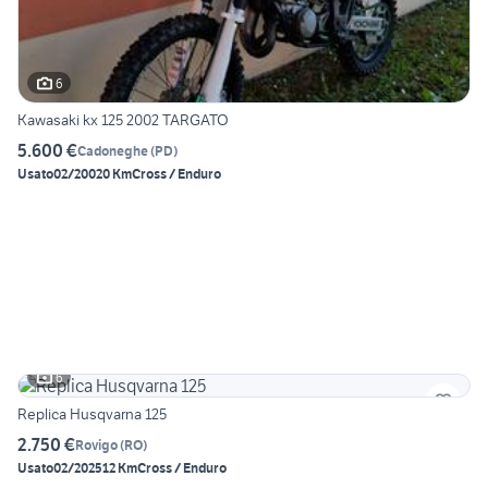
6
Kawasaki kx 125 2002 TARGATO
5.600 €
Cadoneghe
(
PD
)
Usato
02/2002
0 Km
Cross / Enduro
6
Replica Husqvarna 125
2.750 €
Rovigo
(
RO
)
Usato
02/2025
12 Km
Cross / Enduro