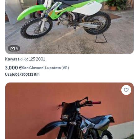
5
Kawasaki kx 125 2001
3.000 €
San Giovanni Lupatoto
(
VR
)
Usato
06/2001
11 Km