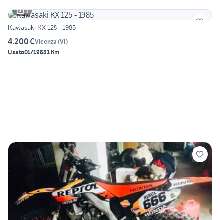
3
Kawasaki KX 125 - 1985
4.200 €
Vicenza
(
VI
)
Usato
01/1985
1 Km