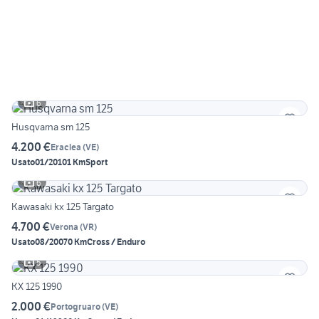
6
Husqvarna sm 125
4.200 €
Eraclea
(
VE
)
Usato
01/2010
1 Km
Sport
6
Kawasaki kx 125 Targato
4.700 €
Verona
(
VR
)
Usato
08/2007
0 Km
Cross / Enduro
5
KX 125 1990
2.000 €
Portogruaro
(
VE
)