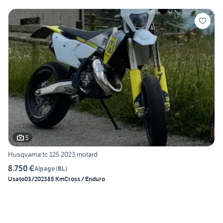
5
Husqvarna tc 125 2023 motard
8.750 €
Alpago
(
BL
)
Usato
03/2023
85 Km
Cross / Enduro