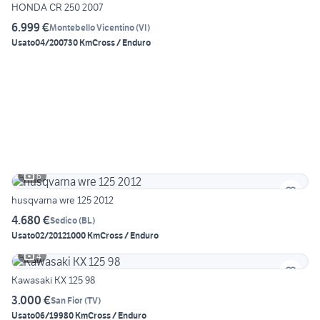
HONDA CR 250 2007
6.999 €
Montebello Vicentino
(
VI
)
Usato
04/2007
30 Km
Cross / Enduro
6
husqvarna wre 125 2012
4.680 €
Sedico
(
BL
)
Usato
02/2012
1000 Km
Cross / Enduro
4
Kawasaki KX 125 98
3.000 €
San Fior
(
TV
)
Usato
06/1998
0 Km
Cross / Enduro