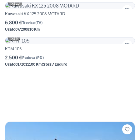
10
Kawasaki KX 125 2008 MOTARD
6.800 €
Treviso
(
TV
)
Usato
07/2008
10 Km
6
KTM 105
2.500 €
Padova
(
PD
)
Usato
01/2011
100 Km
Cross / Enduro