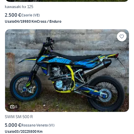
kawasaki kx 125
2.500 €
Caorle
(
VE
)
Usato
04/1998
0 Km
Cross / Enduro
6
SWM SM 500 R
5.000 €
Rossano Veneto
(
VI
)
Usato
03/2022
5800 Km