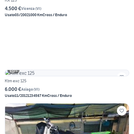
KX 125
4.500 €
Vicenza
(
VI
)
Usato
03/2002
1000 Km
Cross / Enduro
5
Ktm exc 125
6.000 €
Asiago
(
VI
)
Usato
11/2012
1234567 Km
Cross / Enduro