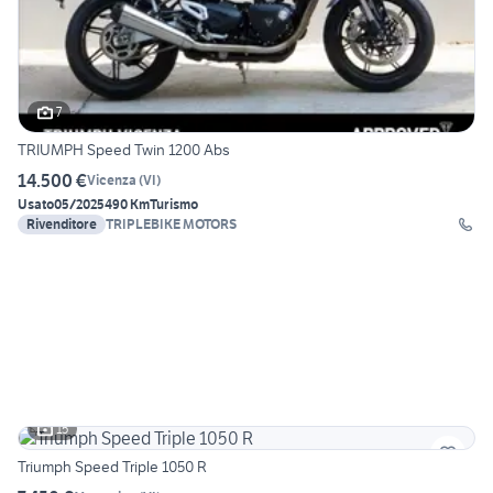
7
TRIUMPH Speed Twin 1200 Abs
14.500 €
Vicenza
(
VI
)
Usato
05/2025
490 Km
Turismo
Rivenditore
TRIPLEBIKE MOTORS
15
Triumph Speed Triple 1050 R