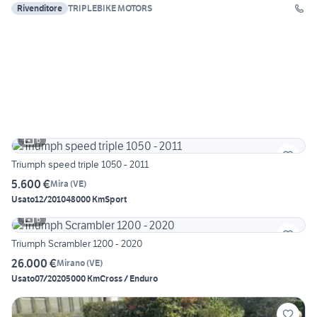
Rivenditore
TRIPLEBIKE MOTORS
6
Triumph speed triple 1050 - 2011
5.600 €
Mira
(
VE
)
Usato
12/2010
48000 Km
Sport
6
Triumph Scrambler 1200 - 2020
26.000 €
Mirano
(
VE
)
Usato
07/2020
5000 Km
Cross / Enduro