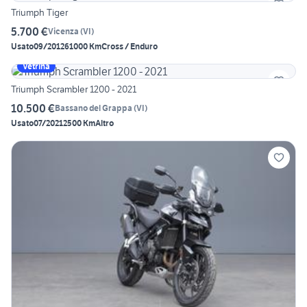
Triumph Tiger
5.700 €
Vicenza
(
VI
)
Usato
09/2012
61000 Km
Cross / Enduro
Vetrina
Triumph Scrambler 1200 - 2021
10.500 €
Bassano del Grappa
(
VI
)
Usato
07/2021
2500 Km
Altro