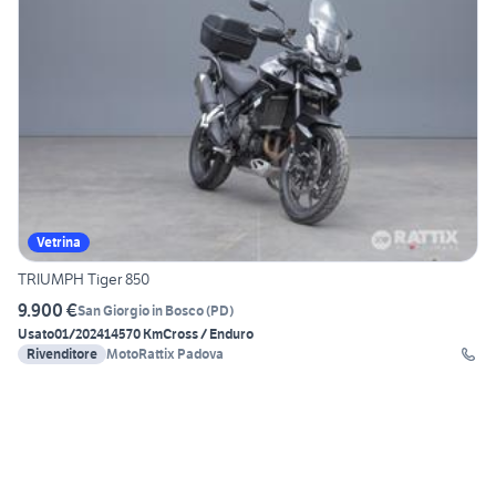
Vetrina
TRIUMPH Tiger 850
9.900 €
San Giorgio in Bosco
(
PD
)
Usato
01/2024
14570 Km
Cross / Enduro
Rivenditore
MotoRattix Padova