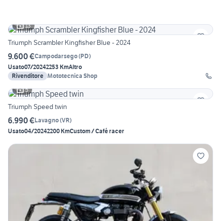
13
Triumph Scrambler Kingfisher Blue - 2024
9.600 €
Campodarsego
(
PD
)
Usato
07/2024
2253 Km
Altro
Rivenditore
Mototecnica Shop
5
Triumph Speed twin
6.990 €
Lavagno
(
VR
)
Usato
04/2024
2200 Km
Custom / Café racer