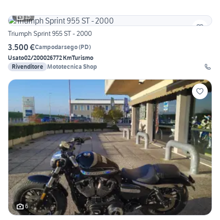
15
Triumph Sprint 955 ST - 2000
3.500 €
Campodarsego
(
PD
)
Usato
02/2000
26772 Km
Turismo
Rivenditore
Mototecnica Shop
6