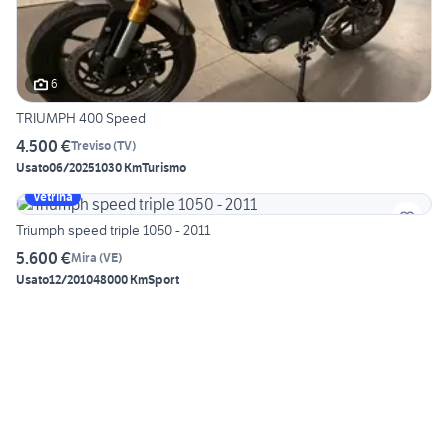
6
TRIUMPH 400 Speed
4.500 €
Treviso
(
TV
)
Usato
06/2025
1030 Km
Turismo
Vetrina
Triumph speed triple 1050 - 2011
5.600 €
Mira
(
VE
)
Usato
12/2010
48000 Km
Sport