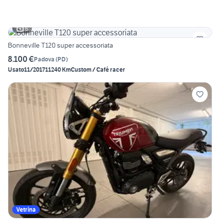
6
Bonneville T120 super accessoriata
8.100 €
Padova
(
PD
)
Usato
11/2017
11240 Km
Custom / Café racer
Vetrina