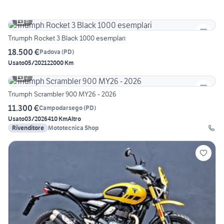
6
Triumph Rocket 3 Black 1000 esemplari
18.500 €
Padova
(
PD
)
Usato
05/2021
22000 Km
2
Triumph Scrambler 900 MY26 - 2026
11.300 €
Campodarsego
(
PD
)
Usato
03/2026
410 Km
Altro
Rivenditore
Mototecnica Shop