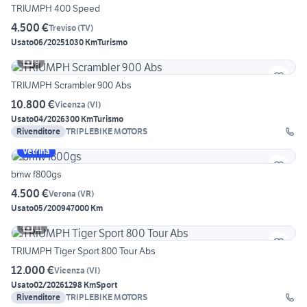
TRIUMPH 400 Speed
4.500 €
Treviso
(
TV
)
Usato
06/2025
1030 Km
Turismo
9
TRIUMPH Scrambler 900 Abs
10.800 €
Vicenza
(
VI
)
Usato
04/2026
300 Km
Turismo
Rivenditore
TRIPLEBIKE MOTORS
Vetrina
bmw f800gs
4.500 €
Verona
(
VR
)
Usato
05/2009
47000 Km
11
TRIUMPH Tiger Sport 800 Tour Abs
12.000 €
Vicenza
(
VI
)
Usato
02/2026
1298 Km
Sport
Rivenditore
TRIPLEBIKE MOTORS