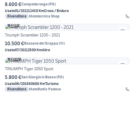
8.600 €
Campodarsego
(
PD
)
Usato
01/2022
12430 Km
Cross / Enduro
Rivenditore
Mototecnica Shop
6
Triumph Scrambler 1200 - 2021
10.500 €
Bassano del Grappa
(
VI
)
Usato
07/2021
2500 Km
Altro
12
TRIUMPH Tiger 1050 Sport
5.800 €
San Giorgio in Bosco
(
PD
)
Usato
06/2015
60686 Km
Turismo
Rivenditore
MotoRattix Padova