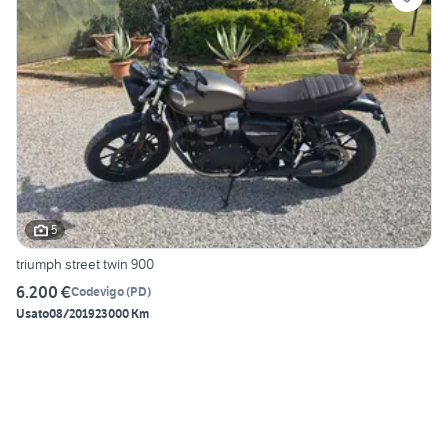
5
triumph street twin 900
6.200 €
Codevigo
(
PD
)
Usato
08/2019
23000 Km