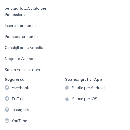
elettronica
per la casa e la
sports e hobby
Servizio TuttoSubito per
persona
Informatica
Animali
Professionisti
Arredamento e
Console e
Accessori per
Casalinghi
Inserisci annuncio
Videogiochi
animali
Elettrodomestici
Promuovi annuncio
Audio/Video
Musica e Film
Giardino e Fai da te
Consigli per la vendita
Fotografia
Libri e Riviste
Abbigliamento e
Negozi e Aziende
Telefonia
Strumenti Musicali
Accessori
Subito per le aziende
Sports
Tutto per i bambini
Seguici su
Scarica gratis l'App
Biciclette
Facebook
Subito per Android
Collezionismo
TikTok
Subito per iOS
Instagram
YouTube