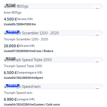
6
bmw f800gs
4.500 €
Verona
(
VR
)
Usato
05/2009
47000 Km
Vetrina
Triumph Scrambler 1200 - 2020
26.000 €
Mirano
(
VE
)
Usato
07/2020
5000 Km
Cross / Enduro
6
Triumph Speed Triple 1050
6.500 €
Camponogara
(
VE
)
Usato
04/2012
48500 Km
Sport
Vetrina
Triumph Speed twin
6.990 €
Lavagno
(
VR
)
Usato
04/2024
2200 Km
Custom / Café racer