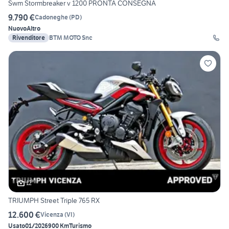
Swm Stormbreaker v 1200 PRONTA CONSEGNA
9.790 €
Cadoneghe
(
PD
)
Nuovo
Altro
Rivenditore
BTM MOTO Snc
12
TRIUMPH Street Triple 765 RX
12.600 €
Vicenza
(
VI
)
Usato
01/2026
900 Km
Turismo