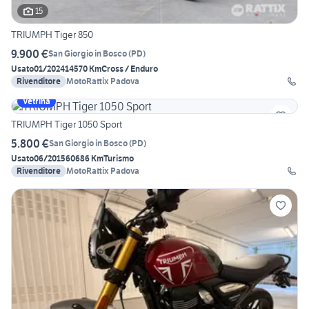
15
TRIUMPH Tiger 850
9.900 €
San Giorgio in Bosco
(
PD
)
Usato
01/2024
14570 Km
Cross / Enduro
Rivenditore
MotoRattix Padova
Vetrina
TRIUMPH Tiger 1050 Sport
5.800 €
San Giorgio in Bosco
(
PD
)
Usato
06/2015
60686 Km
Turismo
Rivenditore
MotoRattix Padova