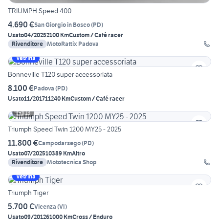
TRIUMPH Speed 400
4.690 €
San Giorgio in Bosco
(
PD
)
Usato
04/2025
2100 Km
Custom / Café racer
Rivenditore
MotoRattix Padova
Vetrina
Bonneville T120 super accessoriata
8.100 €
Padova
(
PD
)
Usato
11/2017
11240 Km
Custom / Café racer
13
Triumph Speed Twin 1200 MY25 - 2025
11.800 €
Campodarsego
(
PD
)
Usato
07/2025
10389 Km
Altro
Rivenditore
Mototecnica Shop
Vetrina
Triumph Tiger
5.700 €
Vicenza
(
VI
)
Usato
09/2012
61000 Km
Cross / Enduro