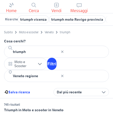
Home
Cerca
Vendi
Messaggi
triumph vicenza
triumph moto Rovigo provincia
tr
Ricerche
Subito
Moto e scooter
Veneto
triumph
Cosa cerchi?
Moto e
Filtri
Scooter
Salva ricerca
Dal più recente
745 risultati
Triumph in Moto e scooter in Veneto