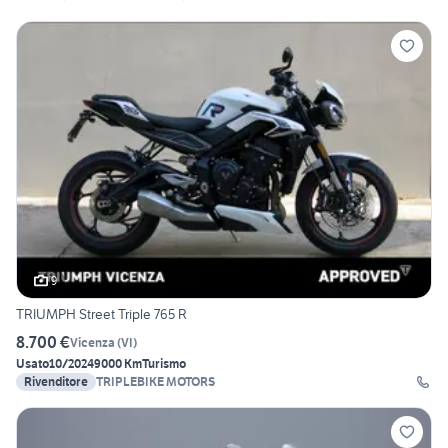
9
TRIUMPH Street Triple 765 R
8.700 €
Vicenza
(
VI
)
Usato
10/2024
9000 Km
Turismo
Rivenditore
TRIPLEBIKE MOTORS