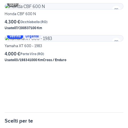
6
Honda CBF 600 N
4.300 €
Occhiobello
(
RO
)
Usato
07/2005
37100 Km
Vetrina
Urgente
Yamaha XT 600 - 1983
4.000 €
Porto Viro
(
RO
)
Usato
03/1983
41000 Km
Cross / Enduro
Scelti per te