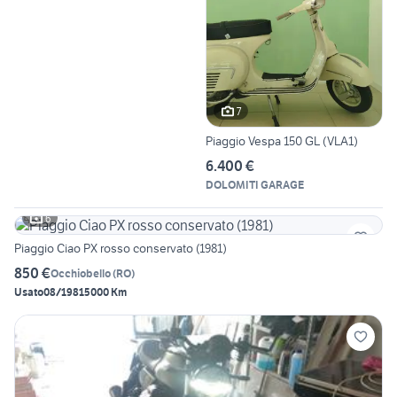
7
Piaggio Vespa 150 GL (VLA1)
6.400 €
DOLOMITI GARAGE
6
Piaggio Ciao PX rosso conservato (1981)
850 €
Occhiobello
(
RO
)
Usato
08/1981
5000 Km