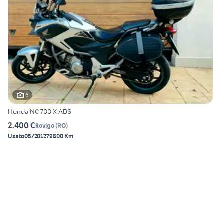
6
Honda NC 700 X ABS
2.400 €
Rovigo
(
RO
)
Usato
05/2012
79800 Km