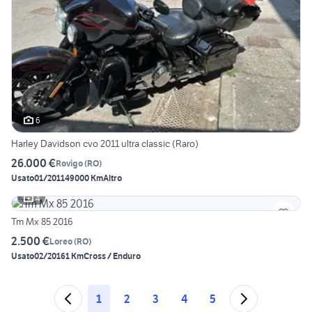
6
Harley Davidson cvo 2011 ultra classic (Raro)
26.000 €
Rovigo
(
RO
)
Usato
01/2011
49000 Km
Altro
4
Tm Mx 85 2016
2.500 €
Loreo
(
RO
)
Usato
02/2016
1 Km
Cross / Enduro
1
2
3
4
5