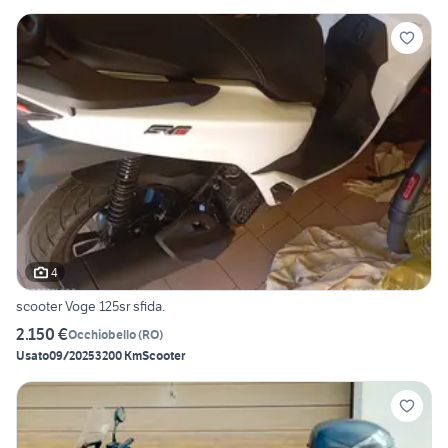
4
scooter Voge 125sr sfida.
2.150 €
Occhiobello
(
RO
)
Usato
09/2025
3200 Km
Scooter