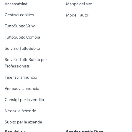
Accessibilità
Mappa del sito
Loft, mansarde e
Veicoli commerciali
altro
Gestisci cookies
Modelli auto
Case vacanza
TuttoSubito Vendi
Uffici e Locali
TuttoSubito Compra
commerciali
Servizio TuttoSubito
elettronica
per la casa e la
sports e hobby
Servizio TuttoSubito per
persona
Informatica
Animali
Professionisti
Arredamento e
Console e
Accessori per
Casalinghi
Inserisci annuncio
Videogiochi
animali
Elettrodomestici
Promuovi annuncio
Audio/Video
Musica e Film
Giardino e Fai da te
Consigli per la vendita
Fotografia
Libri e Riviste
Abbigliamento e
Negozi e Aziende
Telefonia
Strumenti Musicali
Accessori
Subito per le aziende
Sports
Tutto per i bambini
Seguici su
Scarica gratis l'App