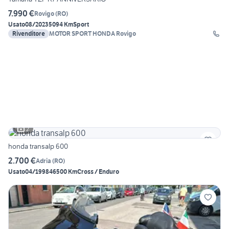
7.990 €
Rovigo
(
RO
)
Usato
08/2023
5094 Km
Sport
Rivenditore
MOTOR SPORT HONDA Rovigo
2
honda transalp 600
2.700 €
Adria
(
RO
)
Usato
04/1998
46500 Km
Cross / Enduro