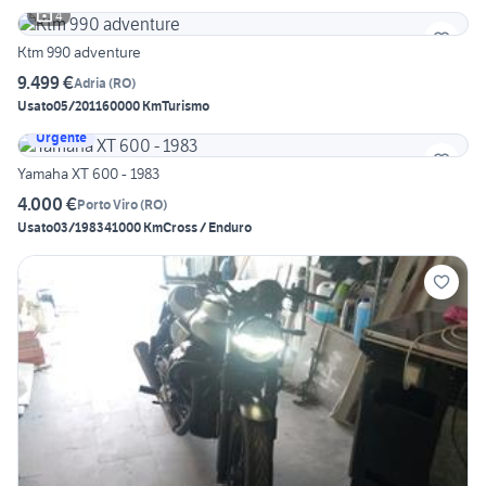
4
Ktm 990 adventure
9.499 €
Adria
(
RO
)
Usato
05/2011
60000 Km
Turismo
Urgente
Yamaha XT 600 - 1983
4.000 €
Porto Viro
(
RO
)
Usato
03/1983
41000 Km
Cross / Enduro