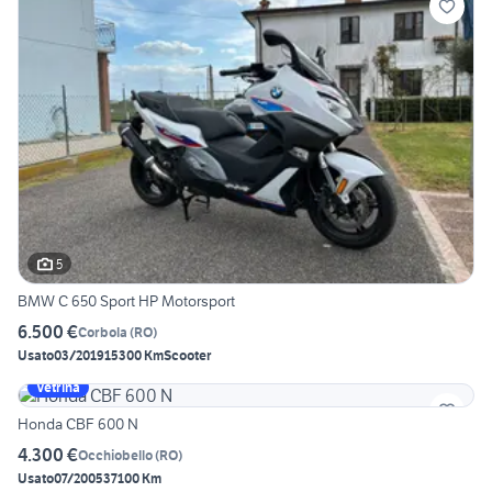
5
BMW C 650 Sport HP Motorsport
6.500 €
Corbola
(
RO
)
Usato
03/2019
15300 Km
Scooter
Vetrina
Honda CBF 600 N
4.300 €
Occhiobello
(
RO
)
Usato
07/2005
37100 Km