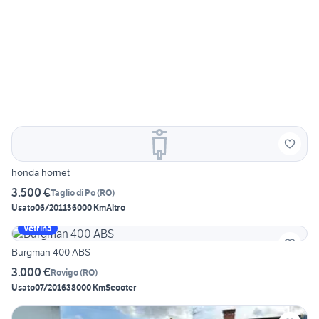
honda hornet
3.500 €
Taglio di Po
(
RO
)
Usato
06/2011
36000 Km
Altro
Vetrina
Burgman 400 ABS
3.000 €
Rovigo
(
RO
)
Usato
07/2016
38000 Km
Scooter