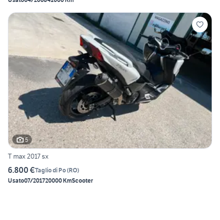
5
T max 2017 sx
6.800 €
Taglio di Po
(
RO
)
Usato
07/2017
20000 Km
Scooter