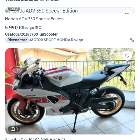
3
Honda ADV 350 Special Edition
5.990 €
Rovigo
(
RO
)
Usato
02/2025
3700 Km
Scooter
Rivenditore
MOTOR SPORT HONDA Rovigo
3
Yamaha YZF R7 ANNIVERSARIO