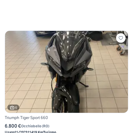
6
Triumph Tiger Sport 660
6.800 €
Occhiobello
(
RO
)
Usato
11/2023
11419 Km
Turismo