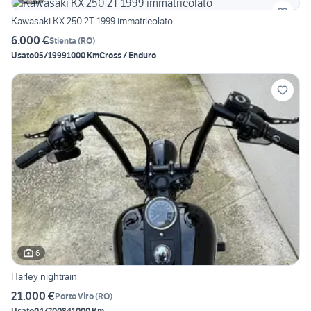
Kawasaki KX 250 2T 1999 immatricolato
6.000 €
Stienta
(
RO
)
Usato
05/1999
1000 Km
Cross / Enduro
6
Harley nightrain
21.000 €
Porto Viro
(
RO
)
Usato
04/2008
41000 Km