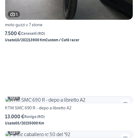
5
moto guzzi v 7 stone
7.500 €
Ceneselli
(
RO
)
Usato
10/2022
13900 Km
Custom / Café racer
6
KTM SMC 690 R - depo a libretto A2
13.000 €
Rovigo
(
RO
)
Usato
03/2023
5000 Km
3