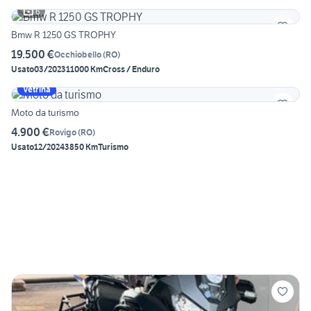
6
Bmw R 1250 GS TROPHY
19.500 €
Occhiobello
(
RO
)
Usato
03/2023
11000 Km
Cross / Enduro
Vetrina
Moto da turismo
4.900 €
Rovigo
(
RO
)
Usato
12/2024
3850 Km
Turismo