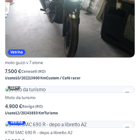
Vetrina
moto guzzi v 7 stone
7.500 €
Ceneselli
(
RO
)
Usato
10/2022
13900 Km
Custom / Café racer
4
Moto da turismo
4.900 €
Rovigo
(
RO
)
Usato
12/2024
3850 Km
Turismo
Vetrina
KTM SMC 690 R - depo a libretto A2