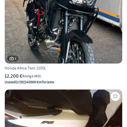
4
Honda Africa Twin 1100L
12.200 €
Rovigo
(
RO
)
Usato
02/2022
42000 Km
Turismo