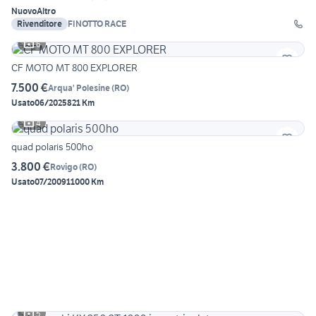
Nuovo
Altro
Rivenditore
FINOTTO RACE
6
CF MOTO MT 800 EXPLORER
7.500 €
Arqua' Polesine
(
RO
)
Usato
06/2025
821 Km
4
quad polaris 500ho
3.800 €
Rovigo
(
RO
)
Usato
07/2009
11000 Km
5