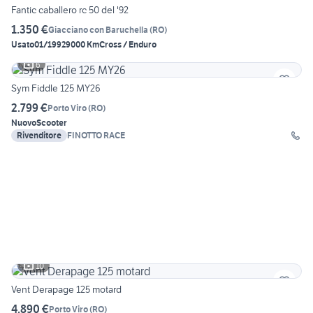
Fantic caballero rc 50 del '92
1.350 €
Giacciano con Baruchella
(
RO
)
Usato
01/1992
9000 Km
Cross / Enduro
6
Sym Fiddle 125 MY26
2.799 €
Porto Viro
(
RO
)
Nuovo
Scooter
Rivenditore
FINOTTO RACE
10
Vent Derapage 125 motard
4.890 €
Porto Viro
(
RO
)