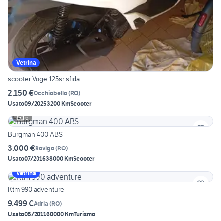
Vetrina
scooter Voge 125sr sfida.
2.150 €
Occhiobello
(
RO
)
Usato
09/2025
3200 Km
Scooter
6
Burgman 400 ABS
3.000 €
Rovigo
(
RO
)
Usato
07/2016
38000 Km
Scooter
Vetrina
Ktm 990 adventure
9.499 €
Adria
(
RO
)
Usato
05/2011
60000 Km
Turismo