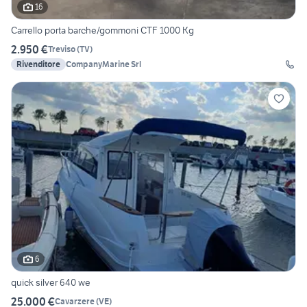
16
Carrello porta barche/gommoni CTF 1000 Kg
2.950 €
Treviso
(
TV
)
Rivenditore
CompanyMarine Srl
6
quick silver 640 we
25.000 €
Cavarzere
(
VE
)