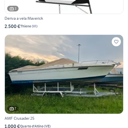
3
Deriva a vela Maverick
2.500 €
Thiene
(
VI
)
7
AMF Crusader 25
1.000 €
Quarto d'Altino
(
VE
)