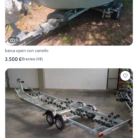
6
barca open con carrello
3.500 €
Eraclea
(
VE
)