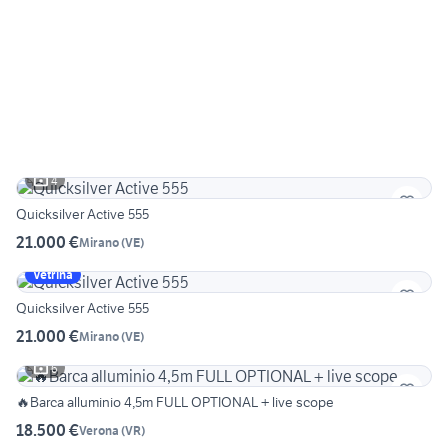
4
Quicksilver Active 555
21.000 €
Mirano
(
VE
)
Vetrina
Quicksilver Active 555
21.000 €
Mirano
(
VE
)
6
🔥Barca alluminio 4,5m FULL OPTIONAL + live scope
18.500 €
Verona
(
VR
)