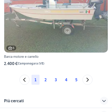
6
Barca motore e carrello
2.400 €
Camponogara
(
VE
)
1
2
3
4
5
Più cercati
Correlati
Richerche simili
Suggerimenti