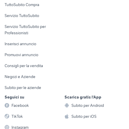
Uffici e Locali
TuttoSubito Compra
commerciali
Servizio TuttoSubito
elettronica
per la casa e la
sports e hobby
Servizio TuttoSubito per
persona
Informatica
Animali
Professionisti
Arredamento e
Console e
Accessori per
Casalinghi
Inserisci annuncio
Videogiochi
animali
Elettrodomestici
Promuovi annuncio
Audio/Video
Musica e Film
Giardino e Fai da te
Consigli per la vendita
Fotografia
Libri e Riviste
Abbigliamento e
Negozi e Aziende
Telefonia
Strumenti Musicali
Accessori
Subito per le aziende
Sports
Tutto per i bambini
Seguici su
Scarica gratis l'App
Biciclette
Facebook
Subito per Android
Collezionismo
TikTok
Subito per iOS
Instagram