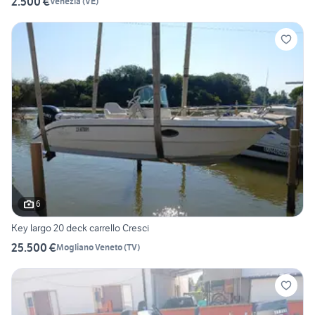
2.500 €
Venezia
(
VE
)
6
Key largo 20 deck carrello Cresci
25.500 €
Mogliano Veneto
(
TV
)