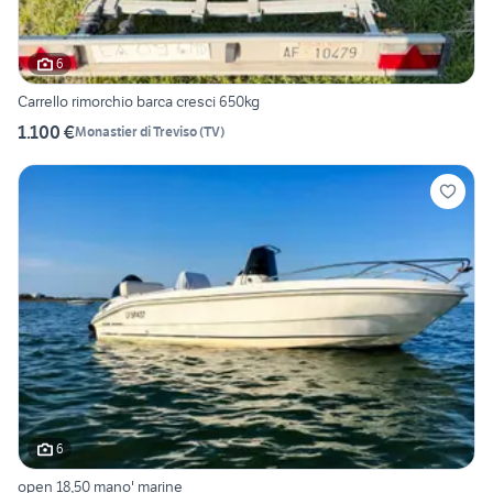
6
Carrello rimorchio barca cresci 650kg
1.100 €
Monastier di Treviso
(
TV
)
6
open 18,50 mano' marine