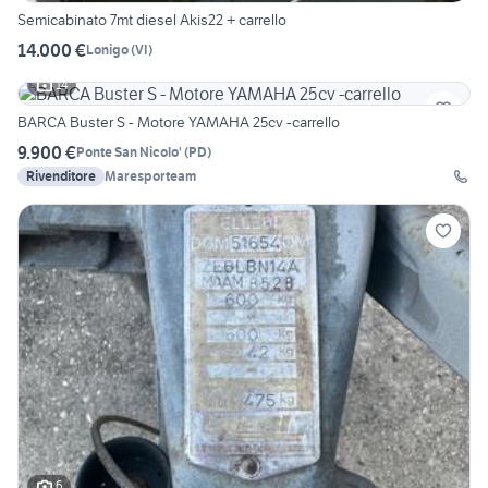
Semicabinato 7mt diesel Akis22 + carrello
14.000 €
Lonigo
(
VI
)
14
BARCA Buster S - Motore YAMAHA 25cv -carrello
9.900 €
Ponte San Nicolo'
(
PD
)
Rivenditore
Maresporteam
6