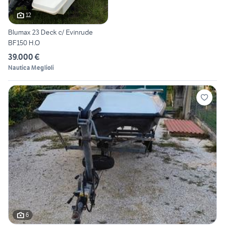
12
Blumax 23 Deck c/ Evinrude
BF150 H.O
39.000 €
Nautica Meglioli
6