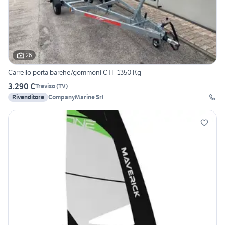
26
Carrello porta barche/gommoni CTF 1350 Kg
3.290 €
Treviso
(
TV
)
Rivenditore
CompanyMarine Srl