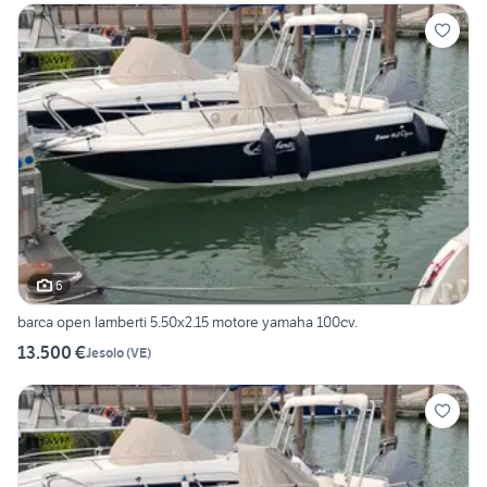
6
barca open lamberti 5.50x2.15 motore yamaha 100cv.
13.500 €
Jesolo
(
VE
)