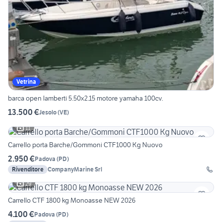
Vetrina
barca open lamberti 5.50x2.15 motore yamaha 100cv.
13.500 €
Jesolo
(
VE
)
11
Carrello porta Barche/Gommoni CTF1000 Kg Nuovo
2.950 €
Padova
(
PD
)
Rivenditore
CompanyMarine Srl
29
Carrello CTF 1800 kg Monoasse NEW 2026
4.100 €
Padova
(
PD
)