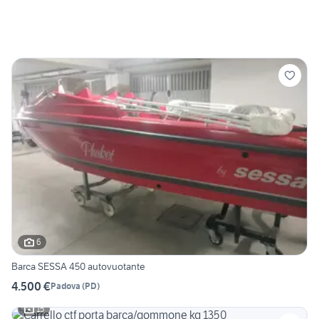
6
Barca SESSA 450 autovuotante
4.500 €
Padova
(
PD
)
15