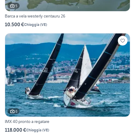
5
Barca a vela westerly centauru 26
10.500 €
Chioggia
(
VE
)
6
IMX 40 pronto a regatare
118.000 €
Chioggia
(
VE
)