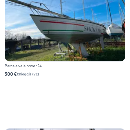
Barca a vela boxer 24
500 €
Chioggia
(
VE
)