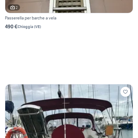
2
Passerella per barche a vela
490 €
Chioggia
(
VE
)