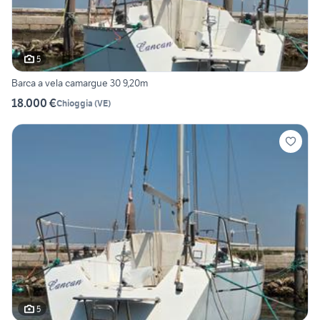
5
Barca a vela camargue 30 9,20m
18.000 €
Chioggia
(
VE
)
5