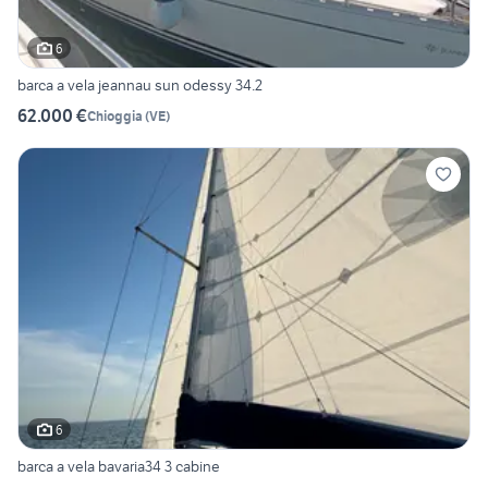
6
barca a vela jeannau sun odessy 34.2
62.000 €
Chioggia
(
VE
)
6
barca a vela bavaria34 3 cabine