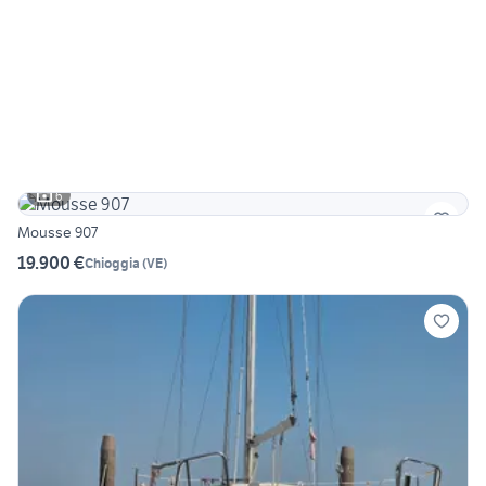
6
Mousse 907
19.900 €
Chioggia
(
VE
)