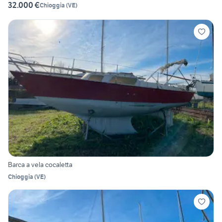
32.000 €
Chioggia
(
VE
)
Barca a vela cocaletta
Chioggia
(
VE
)