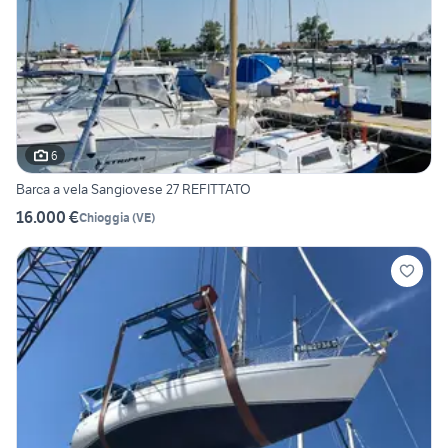
6
Barca a vela Sangiovese 27 REFITTATO
16.000 €
Chioggia
(
VE
)