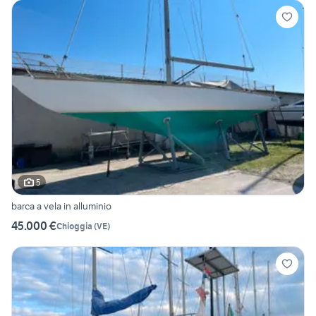
5
barca a vela in alluminio
45.000 €
Chioggia
(
VE
)