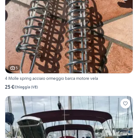
5
4 Molle spring acciaio ormeggio barca motore vela
25 €
Chioggia
(
VE
)