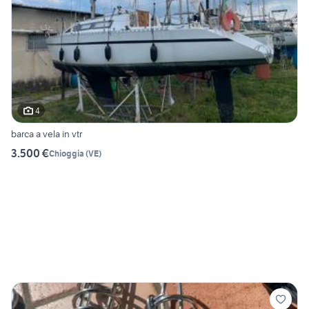
4
barca a vela in vtr
3.500 €
Chioggia
(
VE
)