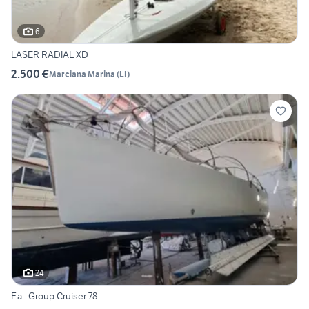
6
LASER RADIAL XD
2.500 €
Marciana Marina
(
LI
)
24
F.a . Group Cruiser 78