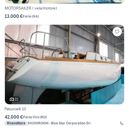
MOTORSAILER ( vela/motore)
13.000 €
Forio
(
NA
)
22
Patuccelli 10
42.000 €
Porto Viro
(
RO
)
Rivenditore
SHOWROOM - Blue Star Corporation Srl