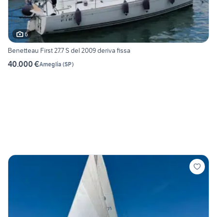
6
Benetteau First 27.7 S del 2009 deriva fissa
40.000 €
Ameglia
(
SP
)