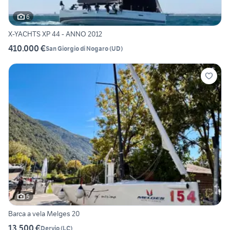
6
X-YACHTS XP 44 - ANNO 2012
410.000 €
San Giorgio di Nogaro
(
UD
)
5
Barca a vela Melges 20
13.500 €
Dervio
(
LC
)