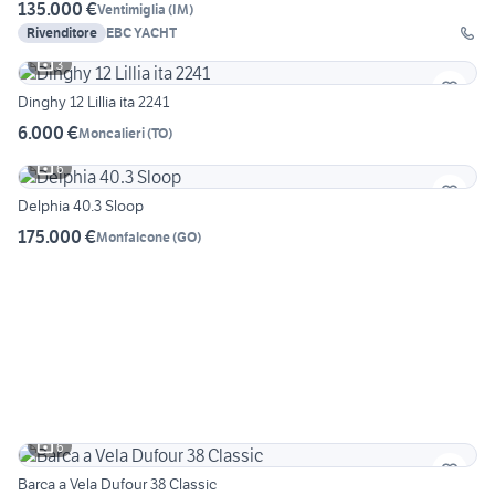
135.000 €
Ventimiglia
(
IM
)
Rivenditore
EBC YACHT
3
Dinghy 12 Lillia ita 2241
6.000 €
Moncalieri
(
TO
)
6
Delphia 40.3 Sloop
175.000 €
Monfalcone
(
GO
)
6
Barca a Vela Dufour 38 Classic