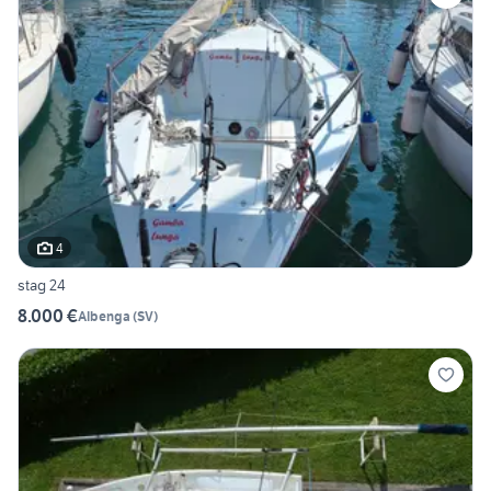
4
stag 24
8.000 €
Albenga
(
SV
)