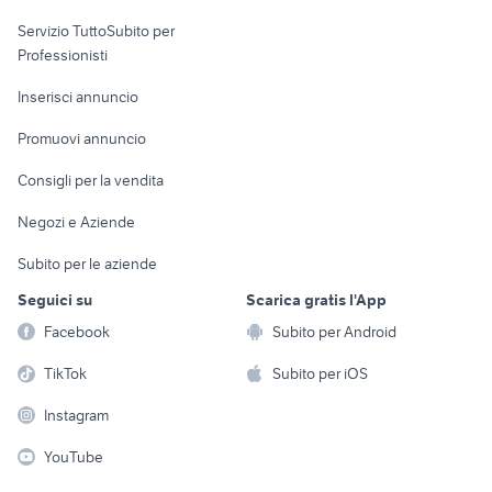
elettronica
per la casa e la
sports e hobby
Servizio TuttoSubito per
persona
Informatica
Animali
Professionisti
Arredamento e
Console e
Accessori per
Casalinghi
Inserisci annuncio
Videogiochi
animali
Elettrodomestici
Promuovi annuncio
Audio/Video
Musica e Film
Giardino e Fai da te
Consigli per la vendita
Fotografia
Libri e Riviste
Abbigliamento e
Negozi e Aziende
Telefonia
Strumenti Musicali
Accessori
Subito per le aziende
Sports
Tutto per i bambini
Seguici su
Scarica gratis l'App
Biciclette
Facebook
Subito per Android
Collezionismo
TikTok
Subito per iOS
Instagram
YouTube