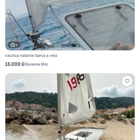
6
nautica natante barca a vela
16.000 €
Ravenna
(
RA
)