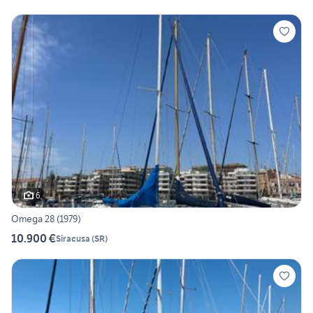
6
Omega 28 (1979)
10.900 €
Siracusa
(
SR
)