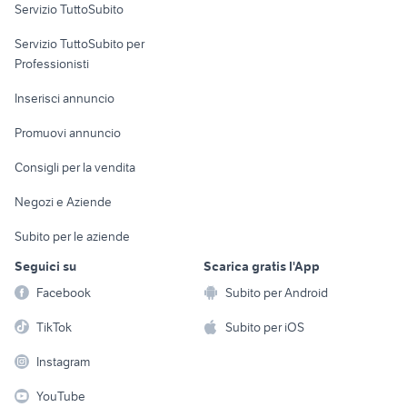
Servizio TuttoSubito
elettronica
per la casa e la
sports e hobby
Servizio TuttoSubito per
persona
Informatica
Animali
Professionisti
Arredamento e
Console e
Accessori per
Casalinghi
Inserisci annuncio
Videogiochi
animali
Elettrodomestici
Promuovi annuncio
Audio/Video
Musica e Film
Giardino e Fai da te
Consigli per la vendita
Fotografia
Libri e Riviste
Abbigliamento e
Negozi e Aziende
Telefonia
Strumenti Musicali
Accessori
Subito per le aziende
Sports
Tutto per i bambini
Seguici su
Scarica gratis l'App
Biciclette
Facebook
Subito per Android
Collezionismo
TikTok
Subito per iOS
Instagram
YouTube