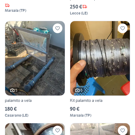
250 €
Marsala
(
TP
)
Lecce
(
LE
)
5
6
palamito a vela
Kit palamito a vela
180 €
90 €
Casarano
(
LE
)
Marsala
(
TP
)