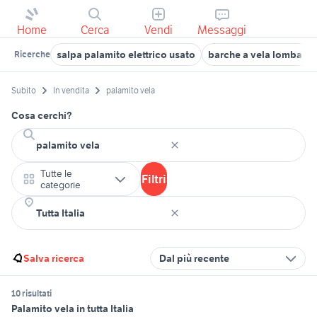
Home
Cerca
Vendi
Messaggi
salpa palamito elettrico usato
barche a vela lombardi
Ricerche
Subito
In vendita
palamito vela
Cosa cerchi?
Tutte le
Filtri
categorie
Salva ricerca
Dal più recente
10 risultati
Palamito vela in tutta Italia