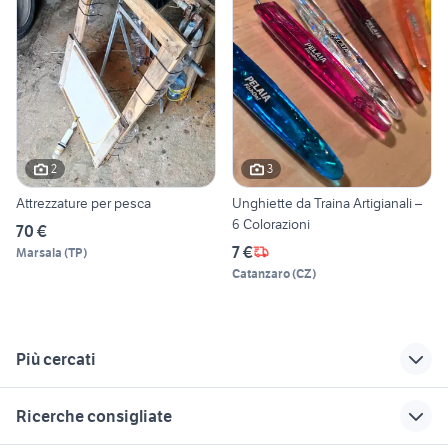
2
3
Attrezzature per pesca
Unghiette da Traina Artigianali –
6 Colorazioni
70 €
7 €
Marsala
(
TP
)
Catanzaro
(
CZ
)
Più cercati
Correlati
Richerche simili
Suggerimenti
Ricerche consigliate
barca a vela in
vela audio video
lavoro ivrea