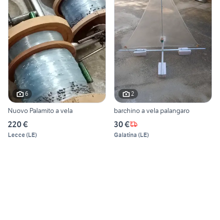
6
2
Nuovo Palamito a vela
barchino a vela palangaro
220 €
30 €
Lecce
(
LE
)
Galatina
(
LE
)