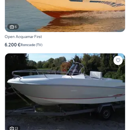
6
Open Acquamar First
6.200 €
Roncade
(
TV
)
13