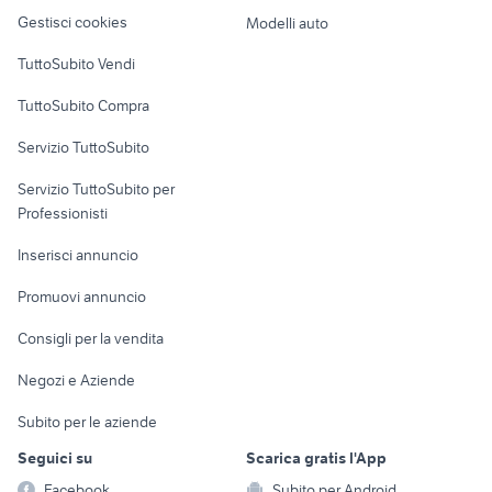
Veicoli commerciali
altro
Gestisci cookies
Modelli auto
Case vacanza
TuttoSubito Vendi
Uffici e Locali
TuttoSubito Compra
commerciali
Servizio TuttoSubito
elettronica
per la casa e la
sports e hobby
Servizio TuttoSubito per
persona
Informatica
Animali
Professionisti
Arredamento e
Console e
Accessori per
Casalinghi
Inserisci annuncio
Videogiochi
animali
Elettrodomestici
Promuovi annuncio
Audio/Video
Musica e Film
Giardino e Fai da te
Consigli per la vendita
Fotografia
Libri e Riviste
Abbigliamento e
Negozi e Aziende
Telefonia
Strumenti Musicali
Accessori
Subito per le aziende
Sports
Tutto per i bambini
Seguici su
Scarica gratis l'App
Biciclette
Facebook
Subito per Android