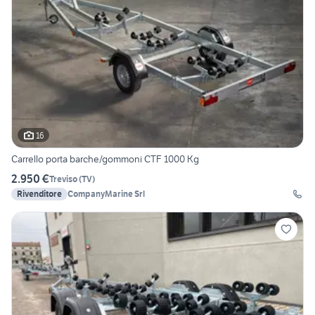
16
Carrello porta barche/gommoni CTF 1000 Kg
2.950 €
Treviso
(
TV
)
Rivenditore
CompanyMarine Srl