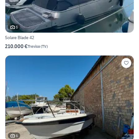
6
Solare Blade 42
210.000 €
Treviso
(
TV
)
6