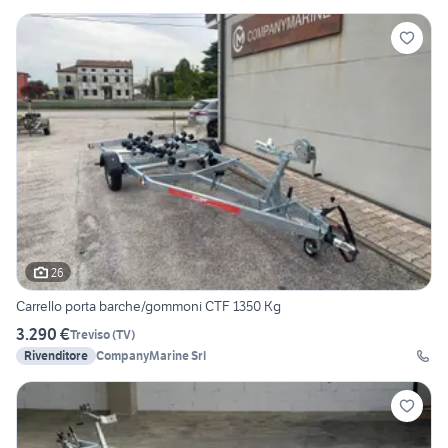
26
Carrello porta barche/gommoni CTF 1350 Kg
3.290 €
Treviso
(
TV
)
Rivenditore
CompanyMarine Srl