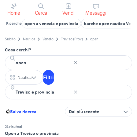
Home
Cerca
Vendi
Messaggi
open a venezia e provincia
barche open nautica Vene
Ricerche
Subito
Nautica
Veneto
Treviso (Prov)
open
Cosa cerchi?
Filtri
Nautica
Salva ricerca
Dal più recente
21 risultati
Open a Treviso e provincia