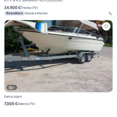
A F F A R E MANARA 750 PLEASURE!
34.900 €
Treviso
(
TV
)
Rivenditore
Manara Marine
6
barca open
7.000 €
Oderzo
(
TV
)