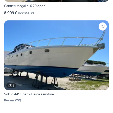
Cantieri Magalini 6.20 open
8.999 €
Treviso
(
TV
)
6
Solcio 44' Open - Barca a motore
Resana
(
TV
)