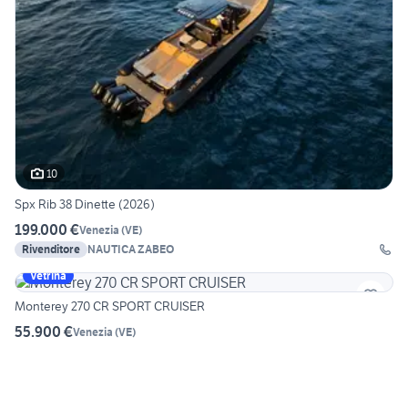
10
Spx Rib 38 Dinette (2026)
199.000 €
Venezia
(
VE
)
Rivenditore
NAUTICA ZABEO
Vetrina
Monterey 270 CR SPORT CRUISER
55.900 €
Venezia
(
VE
)