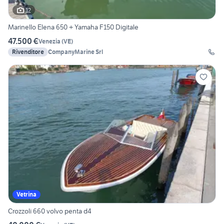
12
Marinello Elena 650 + Yamaha F150 Digitale
47.500 €
Venezia
(
VE
)
Rivenditore
CompanyMarine Srl
Vetrina
Crozzoli 660 volvo penta d4