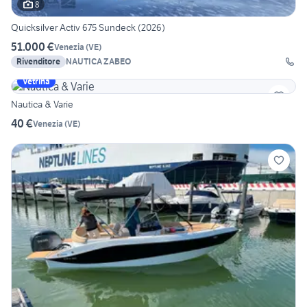
8
Quicksilver Activ 675 Sundeck (2026)
51.000 €
Venezia
(
VE
)
Rivenditore
NAUTICA ZABEO
Vetrina
Nautica & Varie
40 €
Venezia
(
VE
)