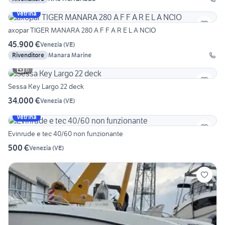
Vetrina
axopar TIGER MANARA 280 A F F A R E L A NCIO
45.900 €
Venezia
(
VE
)
Rivenditore
Manara Marine
6
Sessa Key Largo 22 deck
34.000 €
Venezia
(
VE
)
Vetrina
Evinrude e tec 40/60 non funzionante
500 €
Venezia
(
VE
)