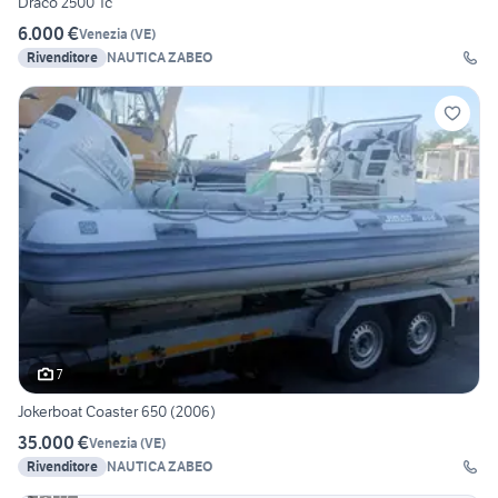
Draco 2500 Tc
6.000 €
Venezia
(
VE
)
Rivenditore
NAUTICA ZABEO
7
Jokerboat Coaster 650 (2006)
35.000 €
Venezia
(
VE
)
Rivenditore
NAUTICA ZABEO