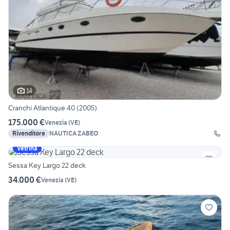
14
Cranchi Atlantique 40 (2005)
175.000 €
Venezia
(
VE
)
Rivenditore
NAUTICA ZABEO
Vetrina
Sessa Key Largo 22 deck
34.000 €
Venezia
(
VE
)