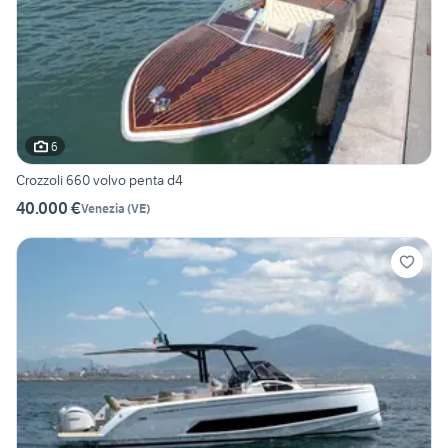
6
Crozzoli 660 volvo penta d4
40.000 €
Venezia
(
VE
)