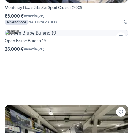
Monterey Boats 315 Scr Sport Cruiser (2009)
65.000 €
Venezia
(
VE
)
Rivenditore
NAUTICA ZABEO
6
Open Brube Burano 19
26.000 €
Venezia
(
VE
)