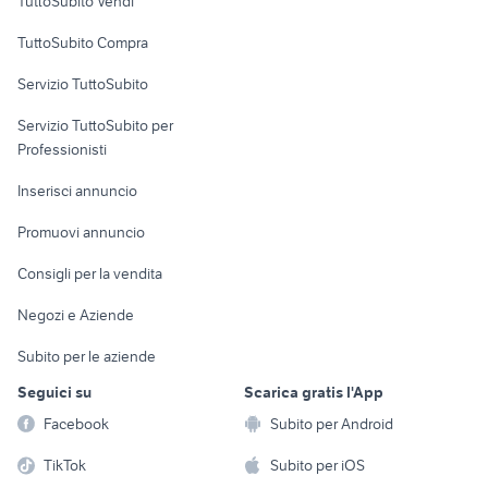
TuttoSubito Vendi
Uffici e Locali
TuttoSubito Compra
commerciali
Servizio TuttoSubito
elettronica
per la casa e la
sports e hobby
Servizio TuttoSubito per
persona
Informatica
Animali
Professionisti
Arredamento e
Console e
Accessori per
Casalinghi
Inserisci annuncio
Videogiochi
animali
Elettrodomestici
Promuovi annuncio
Audio/Video
Musica e Film
Giardino e Fai da te
Consigli per la vendita
Fotografia
Libri e Riviste
Abbigliamento e
Negozi e Aziende
Telefonia
Strumenti Musicali
Accessori
Subito per le aziende
Sports
Tutto per i bambini
Seguici su
Scarica gratis l'App
Biciclette
Facebook
Subito per Android
Collezionismo
TikTok
Subito per iOS