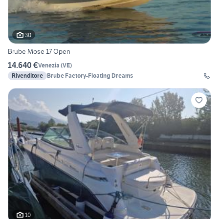
30
Brube Mose 17 Open
14.640 €
Venezia
(
VE
)
Rivenditore
Brube Factory-Floating Dreams
10