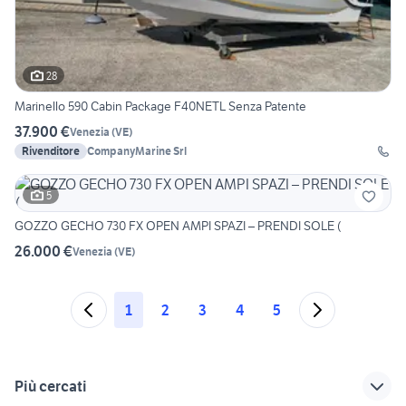
28
Marinello 590 Cabin Package F40NETL Senza Patente
37.900 €
Venezia
(
VE
)
Rivenditore
CompanyMarine Srl
5
GOZZO GECHO 730 FX OPEN AMPI SPAZI – PRENDI SOLE (
26.000 €
Venezia
(
VE
)
1
2
3
4
5
Più cercati