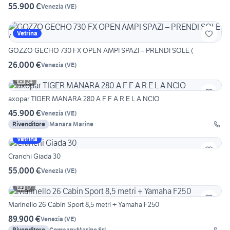
55.900 €
Venezia
(
VE
)
Vetrina
GOZZO GECHO 730 FX OPEN AMPI SPAZI – PRENDI SOLE (
26.000 €
Venezia
(
VE
)
24
axopar TIGER MANARA 280 A F F A R E L A NCIO
45.900 €
Venezia
(
VE
)
Rivenditore
Manara Marine
Vetrina
Cranchi Giada 30
55.000 €
Venezia
(
VE
)
17
Marinello 26 Cabin Sport 8,5 metri + Yamaha F250
89.900 €
Venezia
(
VE
)
Rivenditore
CompanyMarine Srl