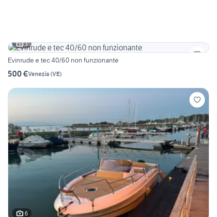
3
Evinrude e tec 40/60 non funzionante
500 €
Venezia
(
VE
)
6