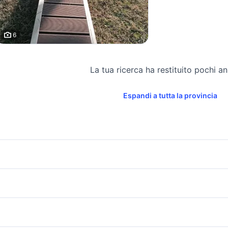
6
La tua ricerca ha restituito pochi an
Espandi a tutta la provincia
icherche simili
Suggerimenti
accia pesca nautica Veneto
barche albignasego
 7 metri
mousse nautica
jeanneau merry fi
oto acqua nautica Veneto
barche usate rovolon
arche usate affi
motoscafi verona e provincia
semicabinato nuovo in
tullio abbate