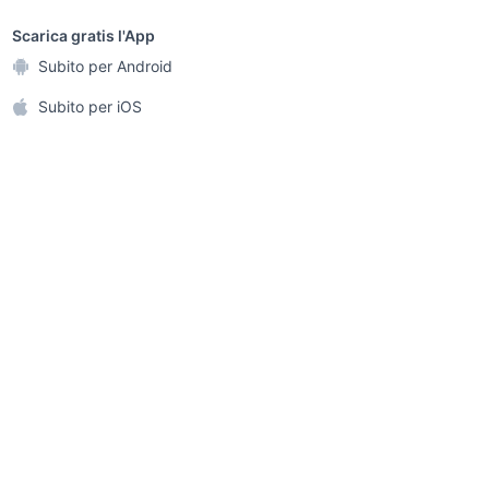
Piemonte
sports e hobby
etano
a
Scarica gratis l'App
batteria sh 150
Animali
Subito per Android
ento e
hyundai tucson 2005
Accessori per animali
prezzi
ghi
Subito per iOS
accessori auto
Musica e Film
omestici
Libri e Riviste
 e Fai da te
Strumenti Musicali
amento e
ri
Sports
r i bambini
Biciclette
Collezionismo