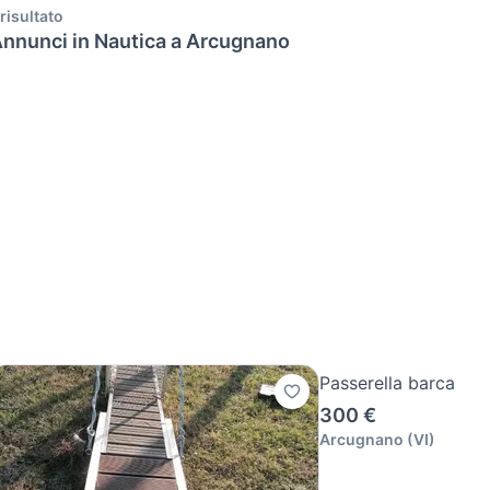
 risultato
nnunci in Nautica a Arcugnano
Passerella barca
300 €
Arcugnano
(
VI
)