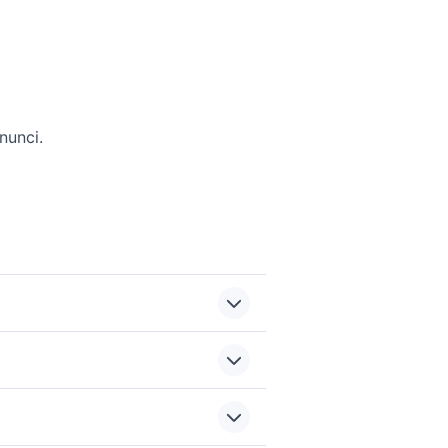
nunci.
sher 795
barca linea asse nautica
canadian nautica