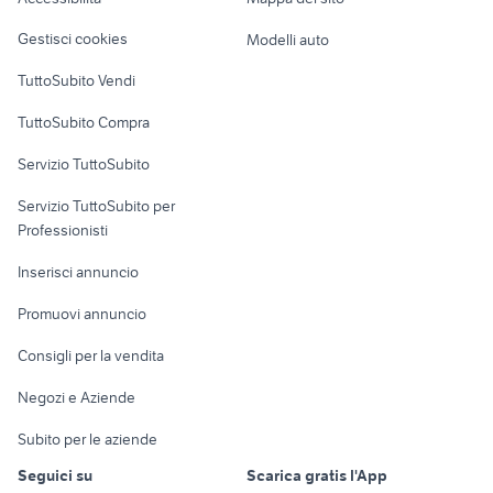
Loft, mansarde e
Veicoli commerciali
altro
Gestisci cookies
Modelli auto
Case vacanza
TuttoSubito Vendi
Uffici e Locali
TuttoSubito Compra
commerciali
Servizio TuttoSubito
elettronica
per la casa e la
sports e hobby
Servizio TuttoSubito per
persona
Informatica
Animali
Professionisti
Arredamento e
Console e
Accessori per
Casalinghi
Inserisci annuncio
Videogiochi
animali
Elettrodomestici
Promuovi annuncio
Audio/Video
Musica e Film
Giardino e Fai da te
Consigli per la vendita
Fotografia
Libri e Riviste
Abbigliamento e
Negozi e Aziende
Telefonia
Strumenti Musicali
Accessori
Subito per le aziende
Sports
Tutto per i bambini
Seguici su
Scarica gratis l'App
Biciclette