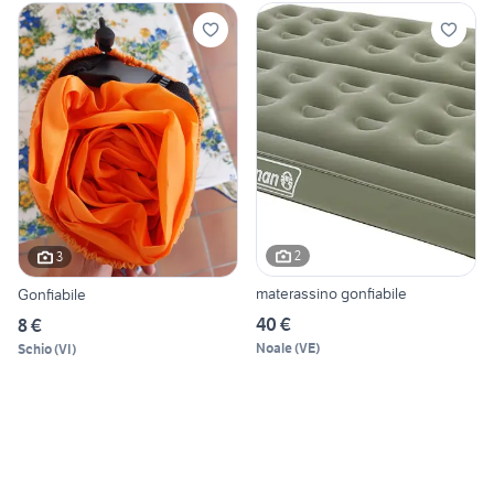
2
3
materassino gonfiabile
Gonfiabile
40 €
8 €
Noale
(
VE
)
Schio
(
VI
)