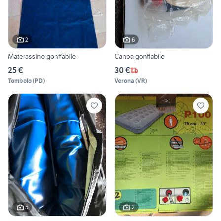
2
6
Materassino gonfiabile
Canoa gonfiabile
25 €
30 €
Tombolo
(
PD
)
Verona
(
VR
)
5
2