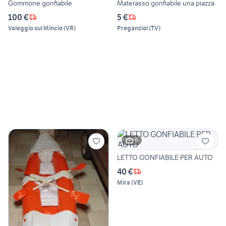
Gommone gonfiabile
Materasso gonfiabile una piazza
100 €
5 €
Valeggio sul Mincio
(
VR
)
Preganziol
(
TV
)
6
LETTO GONFIABILE PER AUTO
40 €
Mira
(
VE
)