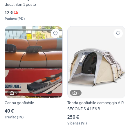
decathlon 1 posto
12 €
Padova
(
PD
)
5
2
Canoa gonfiabile
Tenda gonfiabile campeggio AIR
SECONDS 4.1 F&B
40 €
250 €
Treviso
(
TV
)
Vicenza
(
VI
)