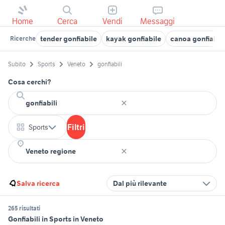
Home
Cerca
Vendi
Messaggi
tender gonfiabile
kayak gonfiabile
canoa gonfiabil
Ricerche
Subito
Sports
Veneto
gonfiabili
Cosa cerchi?
Filtri
Sports
Salva ricerca
Dal più rilevante
265 risultati
Gonfiabili in Sports in Veneto