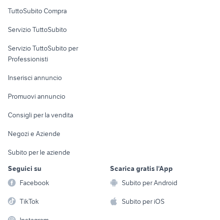
Uffici e Locali
TuttoSubito Compra
commerciali
Servizio TuttoSubito
elettronica
per la casa e la
sports e hobby
Servizio TuttoSubito per
persona
Informatica
Animali
Professionisti
Arredamento e
Console e
Accessori per
Casalinghi
Inserisci annuncio
Videogiochi
animali
Elettrodomestici
Promuovi annuncio
Audio/Video
Musica e Film
Giardino e Fai da te
Consigli per la vendita
Fotografia
Libri e Riviste
Abbigliamento e
Negozi e Aziende
Telefonia
Strumenti Musicali
Accessori
Subito per le aziende
Sports
Tutto per i bambini
Seguici su
Scarica gratis l'App
Biciclette
Facebook
Subito per Android
Collezionismo
TikTok
Subito per iOS
Instagram