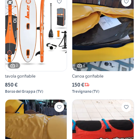
3
4
tavola gonfiabile
Canoa gonfiabile
850 €
150 €
Borso del Grappa
(
TV
)
Trevignano
(
TV
)