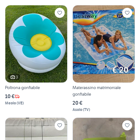
3
Poltrona gonfiabile
Materassino matrimoniale
gonfiabile
10 €
20 €
Meolo
(
VE
)
Asolo
(
TV
)