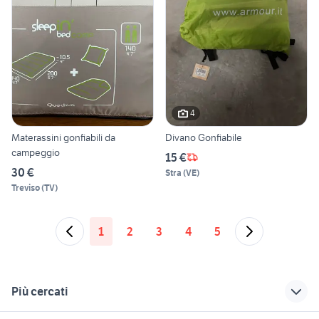
4
Materassini gonfiabili da
Divano Gonfiabile
campeggio
15 €
30 €
Stra
(
VE
)
Treviso
(
TV
)
1
2
3
4
5
Più cercati