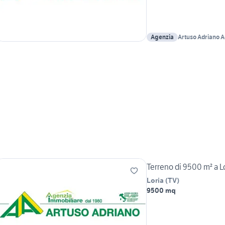
Agenzia
Artuso Adriano 
Terreno di 9500 m² a L
Loria
(
TV
)
9500 mq