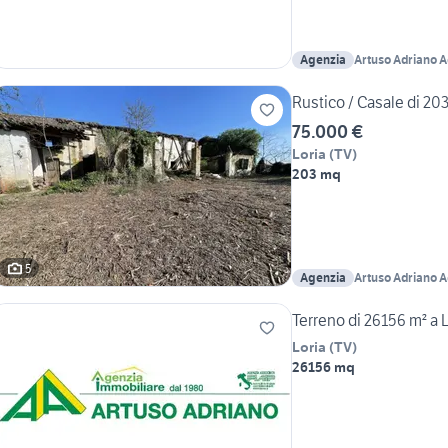
Agenzia
Artuso Adriano 
Rustico / Casale di 203
75.000 €
Loria
(
TV
)
203 mq
5
Agenzia
Artuso Adriano 
Terreno di 26156 m² a L
Loria
(
TV
)
26156 mq