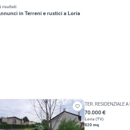
1 risultati
nnunci in Terreni e rustici a Loria
TER. RESIDENZIALE A
70.000 €
Loria
(
TV
)
620 mq