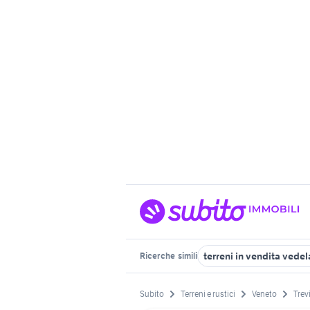
terreni in vendita vede
Ricerche
simili
Subito
Terreni e rustici
Veneto
Trev