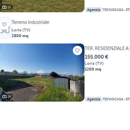
10
Agenzia
TECNOCASA - ST
Terreno industriale
Loria
(
TV
)
2800 mq
TER. RESIDENZIALE A
155.000 €
Loria
(
TV
)
1200 mq
14
Agenzia
TECNOCASA - ST