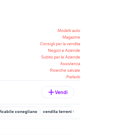
Modelli auto
Magazine
Consigli per la vendita
Negozi e Aziende
Subito per le Aziende
Assistenza
Ricerche salvate
Preferiti
Vendi
ficabile conegliano
vendita terreni Cavaso del Tomba
vendita te