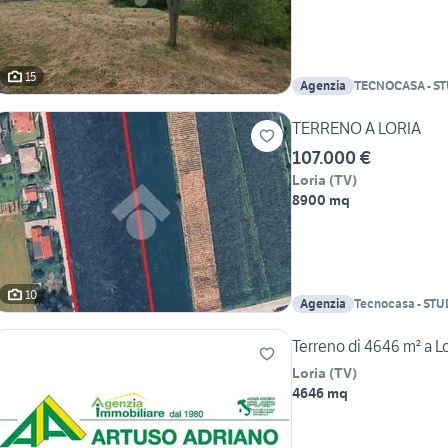
15
Agenzia
TECNOCASA - ST
TERRENO A LORIA
107.000 €
Loria
(
TV
)
8900 mq
10
Agenzia
Tecnocasa - ST
CASTELFRANCO 
Terreno di 4646 m² a Lo
Loria
(
TV
)
4646 mq