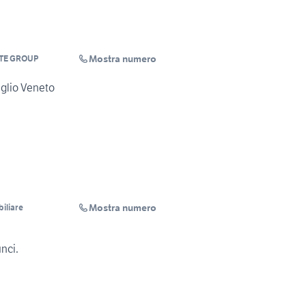
Mostra numero
ATE GROUP
eglio Veneto
Mostra numero
iliare
unci.