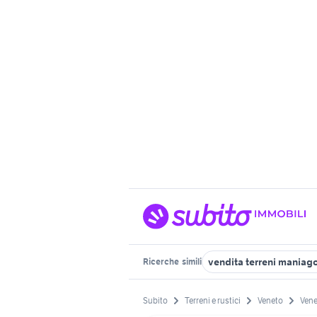
vendita terreni maniago 
Ricerche
simili
Subito
Terreni e rustici
Veneto
Vene