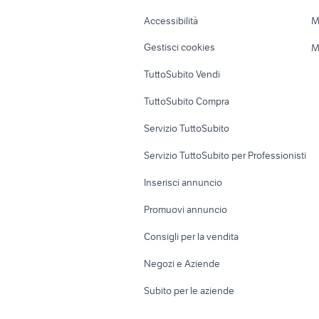
Caravan e Camper
Loft, mansarde 
Accessibilità
M
Veicoli commerciali
Case vacanza
Gestisci cookies
M
Uffici e Locali
TuttoSubito Vendi
commerciali
TuttoSubito Compra
Servizio TuttoSubito
Servizio TuttoSubito per Professionisti
Inserisci annuncio
Promuovi annuncio
Consigli per la vendita
Negozi e Aziende
Subito per le aziende