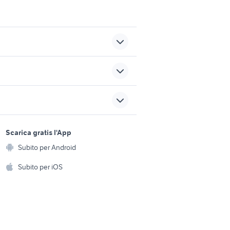
piemonte
vendita terreni Nardo
Alfio
edificabile assemini
privati
sports e hobby
vendita terreni Tresnuraghes
a
Scarica gratis l'App
Animali
Subito per Android
na
ento e
torretta sport
Accessori per animali
hi
Subito per iOS
Musica e Film
omestici
Libri e Riviste
e Fai da te
Strumenti Musicali
amento e