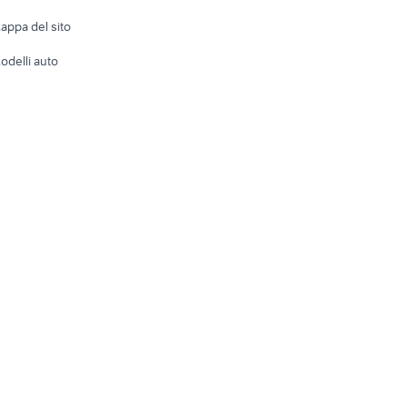
Accesso
e altro
appa del sito
Tutto per
odelli auto