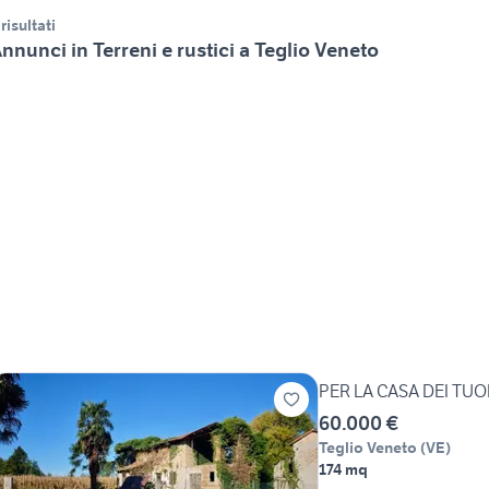
 risultati
nnunci in Terreni e rustici a Teglio Veneto
PER LA CASA DEI TUOI S
60.000 €
Teglio Veneto
(
VE
)
174 mq