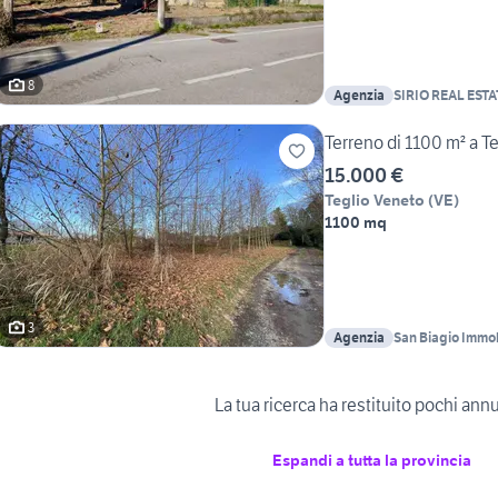
8
Agenzia
SIRIO REAL EST
Terreno di 1100 m² a T
15.000 €
Teglio Veneto
(
VE
)
1100 mq
3
Agenzia
San Biagio Immob
La tua ricerca ha restituito pochi ann
Espandi a tutta la provincia