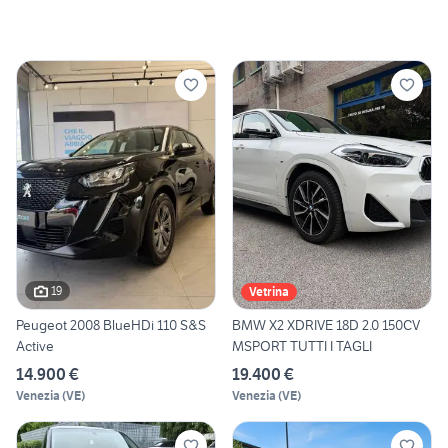
19
Vetrina
Peugeot 2008 BlueHDi 110 S&S
BMW X2 XDRIVE 18D 2.0 150CV
Active
MSPORT TUTTI I TAGLI
14.900 €
19.400 €
Venezia
(
VE
)
Venezia
(
VE
)