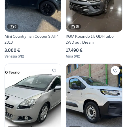
6
15
Mini Countryman Cooper S All 4
KGM Korando 1.5 GDI-Turbo
2010
2WD aut. Dream
3.000 €
17.490 €
Venezia
(
VE
)
Mira
(
VE
)