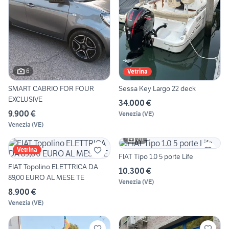
6
Vetrina
SMART CABRIO FOR FOUR
Sessa Key Largo 22 deck
EXCLUSIVE
34.000 €
9.900 €
Venezia
(
VE
)
Venezia
(
VE
)
20
Vetrina
FIAT Tipo 1.0 5 porte Life
FIAT Topolino ELETTRICA DA
10.300 €
89,00 EURO AL MESE TE
Venezia
(
VE
)
8.900 €
Venezia
(
VE
)