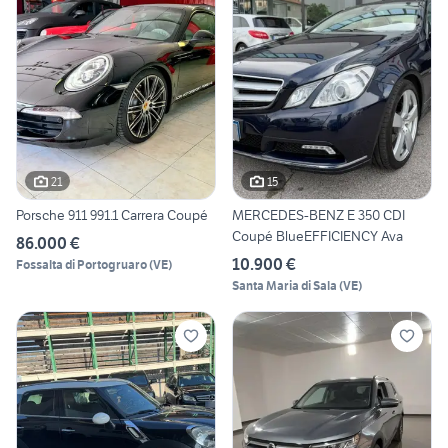
21
15
Porsche 911 991.1 Carrera Coupé
MERCEDES-BENZ E 350 CDI
Coupé BlueEFFICIENCY Ava
86.000 €
10.900 €
Fossalta di Portogruaro
(
VE
)
Santa Maria di Sala
(
VE
)