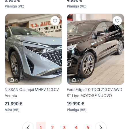
Pianiga
(
VE
)
Pianiga
(
VE
)
15
30
NISSAN Qashqai MHEV 140 CV
Ford Edge 2.0 TDCI 210 CV AWD
Acenta
ST Line MOTORE NUOVO
21.890 €
19.990 €
Mira
(
VE
)
Pianiga
(
VE
)
1
2
3
4
5