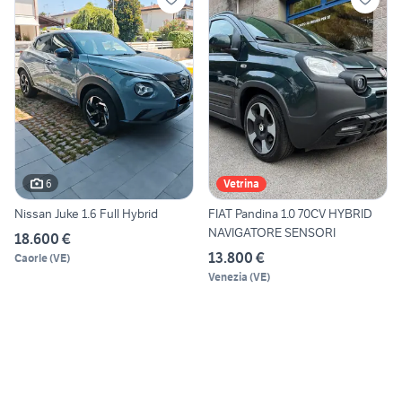
6
Vetrina
Nissan Juke 1.6 Full Hybrid
FIAT Pandina 1.0 70CV HYBRID
NAVIGATORE SENSORI
18.600 €
13.800 €
Caorle
(
VE
)
Venezia
(
VE
)