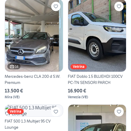
14
Vetrina
Mercedes-benz CLA 200 d S.W.
FIAT Doblo 1.5 BLUEHDI 100CV
Premium
PC-TN SENSORI PARCH
13.500 €
16.900 €
Mira
(
VE
)
Venezia
(
VE
)
Vetrina
FIAT 500 1.3 Multijet 95 CV
Lounge