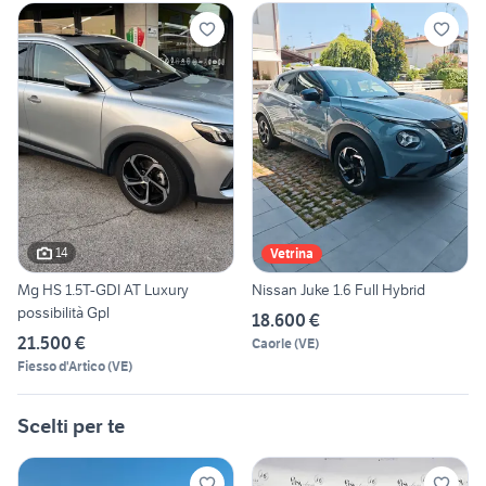
14
Vetrina
Mg HS 1.5T-GDI AT Luxury
Nissan Juke 1.6 Full Hybrid
possibilità Gpl
18.600 €
21.500 €
Caorle
(
VE
)
Fiesso d'Artico
(
VE
)
Scelti per te