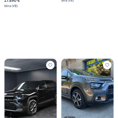
27.890 €
Stra
(
VE
)
Mira
(
VE
)