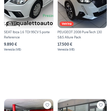
20
Vetrina
SEAT Ibiza 1.6 TDI 95CV 5 porte
PEUGEOT 2008 PureTech 130
Reference
S&S Allure Pack
9.890 €
17.500 €
Venezia
(
VE
)
Venezia
(
VE
)