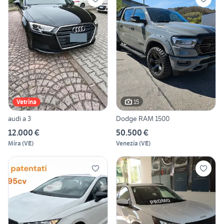
15
Vetrina
audi a 3
Dodge RAM 1500
12.000 €
50.500 €
Mira
(
VE
)
Venezia
(
VE
)