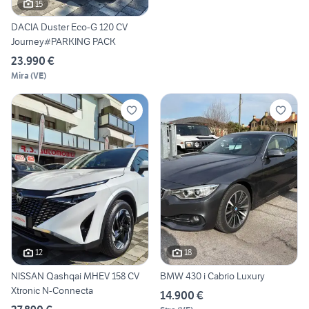
15
DACIA Duster Eco-G 120 CV
Journey#PARKING PACK
23.990 €
Mira
(
VE
)
12
18
NISSAN Qashqai MHEV 158 CV
BMW 430 i Cabrio Luxury
Xtronic N-Connecta
14.900 €