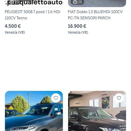
20
20
PEUGEOT 5008 7 posti ! 1.6 HDi
FIAT Doblo 1.5 BLUEHDI 100CV
110CV Tecno
PC-TN SENSORI PARCH
4.500 €
16.900 €
Venezia
(
VE
)
Venezia
(
VE
)