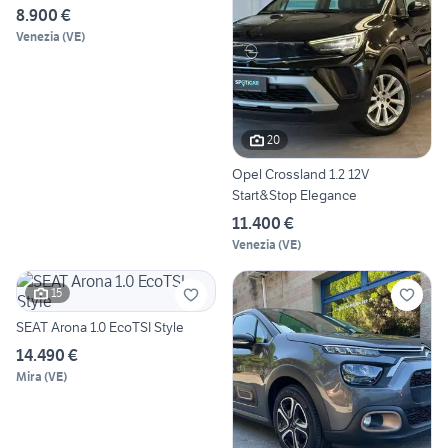
8.900 €
Venezia
(
VE
)
20
Opel Crossland 1.2 12V
Start&Stop Elegance
11.400 €
Venezia
(
VE
)
15
SEAT Arona 1.0 EcoTSI Style
14.490 €
Mira
(
VE
)