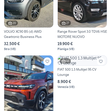
20
27
VOLVO XC90 B5 (d) AWD
Range Rover Sport 3.0 TDV6 HSE
Geartronic Business Plus
MOTORE NUOVO
32.500 €
19.900 €
Stra
(
VE
)
Pianiga
(
VE
)
13
FIAT 500 1.3 Multijet 95 CV
Lounge
8.900 €
Venezia
(
VE
)