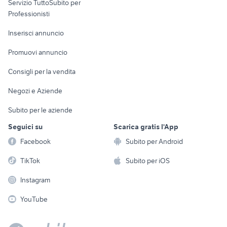
Servizio TuttoSubito per
persona
Informatica
Animali
Professionisti
Arredamento e
Console e
Accessori per
Casalinghi
Inserisci annuncio
Videogiochi
animali
Elettrodomestici
Promuovi annuncio
Audio/Video
Musica e Film
Giardino e Fai da te
Consigli per la vendita
Fotografia
Libri e Riviste
Abbigliamento e
Negozi e Aziende
Telefonia
Strumenti Musicali
Accessori
Subito per le aziende
Sports
Tutto per i bambini
Seguici su
Scarica gratis l'App
Biciclette
Facebook
Subito per Android
Collezionismo
TikTok
Subito per iOS
Instagram
YouTube