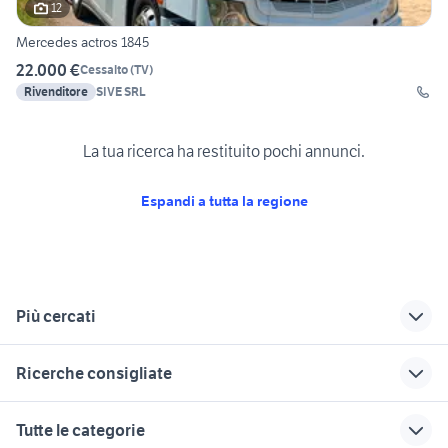
12
Mercedes actros 1845
22.000 €
Cessalto
(
TV
)
Rivenditore
SIVE SRL
La tua ricerca ha restituito pochi annunci.
Espandi a tutta la regione
Più cercati
Correlati
Richerche simili
Suggerimenti
Ricerche consigliate
mercedes veicoli
carraro 8008
carraro tigre 2700
commerciali Thiene
autonegozio usato patente b
mini trattore cingolato
carraro tigre
mercedes 2635
Tutte le categorie
trattori antonio
furgoni veicoli commerciali
carraro trattori
veicoli commerciali