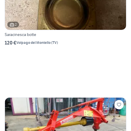
2
Saracinesca botte
120 €
Volpago del Montello
(
TV
)