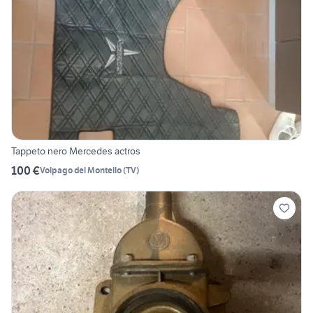
Tappeto nero Mercedes actros
100 €
Volpago del Montello
(
TV
)