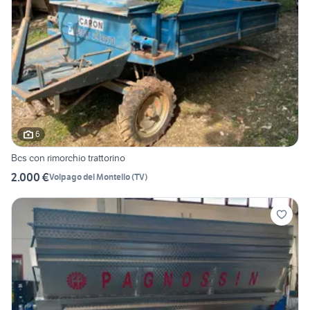
6
Bcs con rimorchio trattorino
2.000 €
Volpago del Montello
(
TV
)