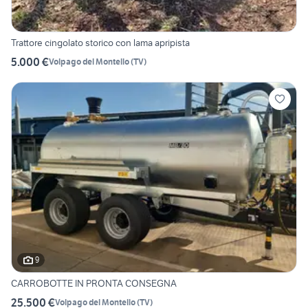
Trattore cingolato storico con lama apripista
5.000 €
Volpago del Montello
(
TV
)
9
CARROBOTTE IN PRONTA CONSEGNA
25.500 €
Volpago del Montello
(
TV
)