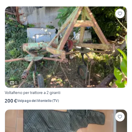
6
Voltafieno per trattore a 2 giranti
200 €
Volpago del Montello
(
TV
)