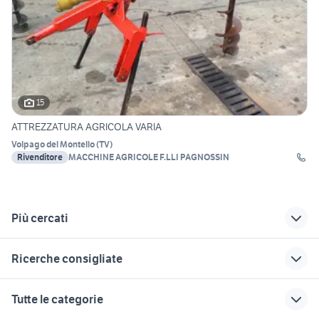
15
ATTREZZATURA AGRICOLA VARIA
Volpago del Montello
(
TV
)
Rivenditore
MACCHINE AGRICOLE F.LLI PAGNOSSIN
Più cercati
Correlati
Richerche simili
Suggerimenti
Ricerche consigliate
volvo veicoli
muletti veicoli
veicoli commerciali
commerciali Treviso
commerciali Verona
Badia Polesine
ruote complete per rimorchio
semirimorchi usati vasche
Tutte le categorie
provincia
agricolo
provincia
veicoli commerciali
veicoli commerciali
veicoli commerciali
Noventa di Piave