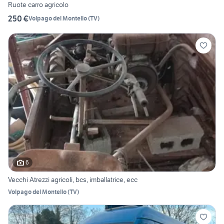
Ruote carro agricolo
250 €
Volpago del Montello
(
TV
)
6
Vecchi Atrezzi agricoli, bcs, imballatrice, ecc
Volpago del Montello
(
TV
)