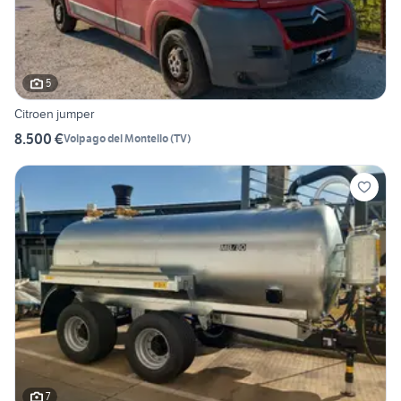
5
Citroen jumper
8.500 €
Volpago del Montello
(
TV
)
7