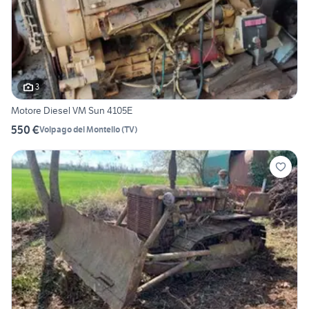
3
Motore Diesel VM Sun 4105E
550 €
Volpago del Montello
(
TV
)