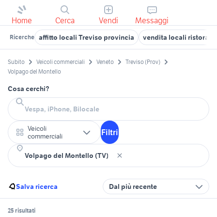
Home
Cerca
Vendi
Messaggi
affitto locali Treviso provincia
vendita locali ristorant
Ricerche
Subito
Veicoli commerciali
Veneto
Treviso (Prov)
Volpago del Montello
Cosa cerchi?
Veicoli
Filtri
commerciali
Salva ricerca
Dal più recente
25 risultati