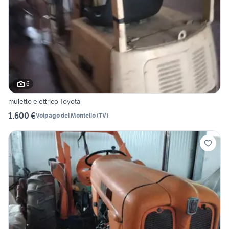
6
muletto elettrico Toyota
1.600 €
Volpago del Montello
(
TV
)