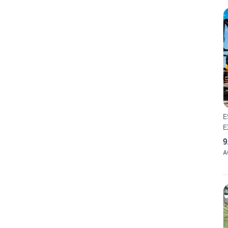
E
E
9
A