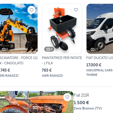
6
8
23
SCAVATORE - FORCE 111
PIANTATRICE PER PATATE
FIAT DUCATO U1
X - CINGOLATO
- 1 FILA
17.000 €
.745 €
765 €
INDUSTRIAL CARS
THIENE
GRI RAGAZZI
AGRI RAGAZZI
Fiat 211R
1.500 €
Zero Branco
(
TV
)