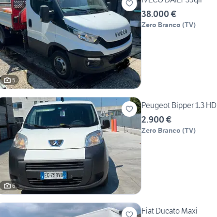
38.000 €
Zero Branco
(
TV
)
5
Peugeot Bipper 1.3 HDi
2.900 €
Zero Branco
(
TV
)
6
Fiat Ducato Maxi