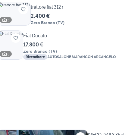
trattore fiat 312 r
2.400 €
5
Zero Branco
(
TV
)
Fiat Ducato
17.800 €
Zero Branco
(
TV
)
6
Rivenditore
AUTOSALONE MARANGON ARCANGELO
IVECO DAILY 35qli