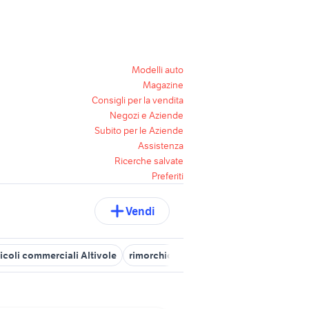
Modelli auto
Magazine
Consigli per la vendita
Negozi e Aziende
Subito per le Aziende
Assistenza
Ricerche salvate
Preferiti
Vendi
icoli commerciali Altivole
rimorchio agricolo veicoli commerciali 