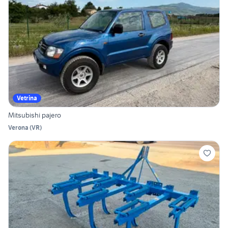
Vetrina
Mitsubishi pajero
Verona
(
VR
)