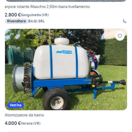
erpice rotante Maschio 2,50m-barra livellamento
2.800 €
Sanguinetto
(
VR
)
Rivenditore
BA.GI.SRL
Vetrina
Atomizzatore da traino
4.000 €
Verona
(
VR
)