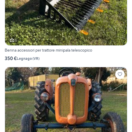
6
Benna accessori per trattore minipala telescopico
350 €
Legnago
(
VR
)