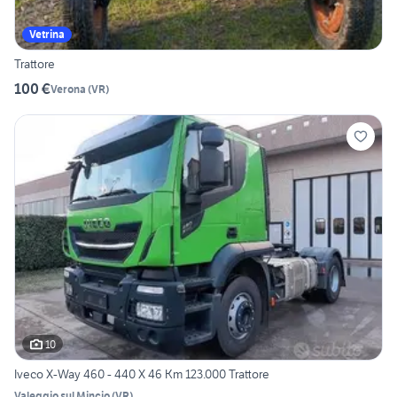
Vetrina
Trattore
100 €
Verona
(
VR
)
10
Iveco X-Way 460 - 440 X 46 Km 123.000 Trattore
Valeggio sul Mincio
(
VR
)