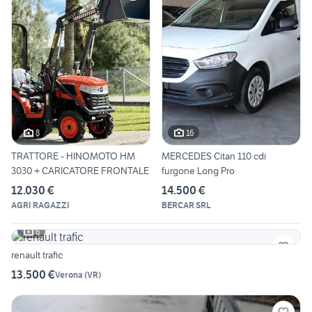
8
16
TRATTORE - HINOMOTO HM
MERCEDES Citan 110 cdi
3030 + CARICATORE FRONTALE
furgone Long Pro
12.030 €
14.500 €
AGRI RAGAZZI
BERCAR SRL
6
renault trafic
13.500 €
Verona
(
VR
)