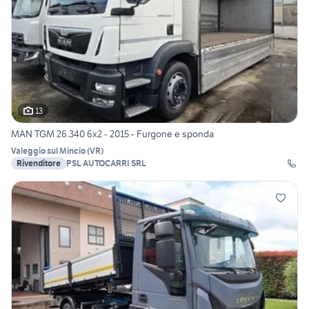
13
MAN TGM 26.340 6x2 - 2015 - Furgone e sponda
Valeggio sul Mincio
(
VR
)
Rivenditore
PSL AUTOCARRI SRL