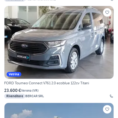
Vetrina
FORD Tourneo Connect V761 2.0 ecoblue 122cv Titani
23.600 €
Verona
(
VR
)
Rivenditore
BERCAR SRL