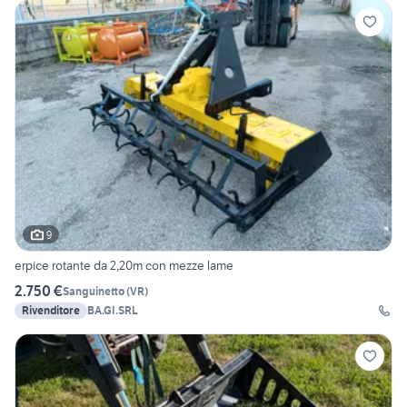
9
erpice rotante da 2,20m con mezze lame
2.750 €
Sanguinetto
(
VR
)
Rivenditore
BA.GI.SRL