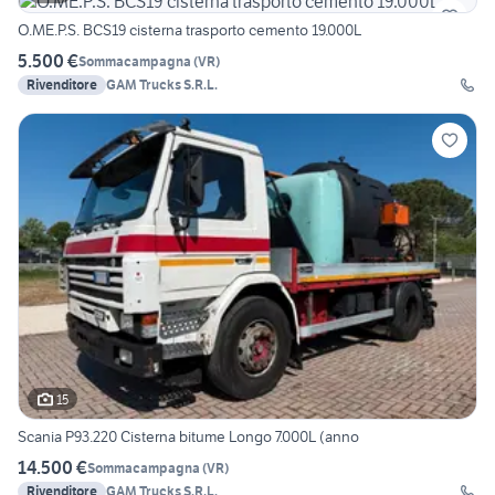
O.ME.P.S. BCS19 cisterna trasporto cemento 19.000L
5.500 €
Sommacampagna
(
VR
)
Rivenditore
GAM Trucks S.R.L.
15
Scania P93.220 Cisterna bitume Longo 7.000L (anno
14.500 €
Sommacampagna
(
VR
)
Rivenditore
GAM Trucks S.R.L.