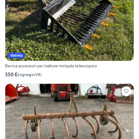
Vetrina
Benna accessori per trattore minipala telescopico
350 €
Legnago
(
VR
)