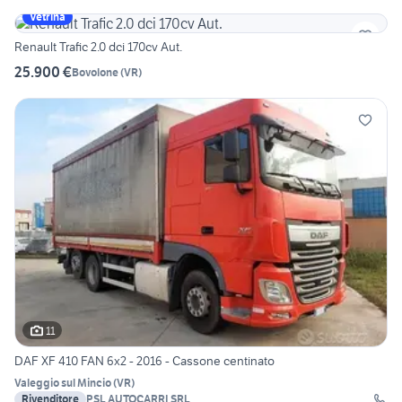
Vetrina
Renault Trafic 2.0 dci 170cv Aut.
25.900 €
Bovolone
(
VR
)
11
DAF XF 410 FAN 6x2 - 2016 - Cassone centinato
Valeggio sul Mincio
(
VR
)
Rivenditore
PSL AUTOCARRI SRL