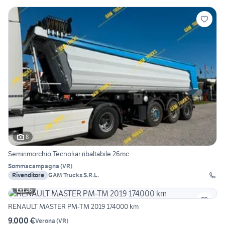
8
Semirimorchio Tecnokar ribaltabile 26mc
Sommacampagna
(
VR
)
Rivenditore
GAM Trucks S.R.L.
26
RENAULT MASTER PM-TM 2019 174000 km
9.000 €
Verona
(
VR
)