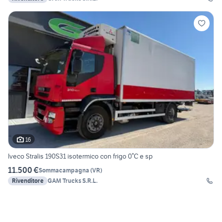
16
Iveco Stralis 190S31 isotermico con frigo 0°C e sp
11.500 €
Sommacampagna
(
VR
)
Rivenditore
GAM Trucks S.R.L.