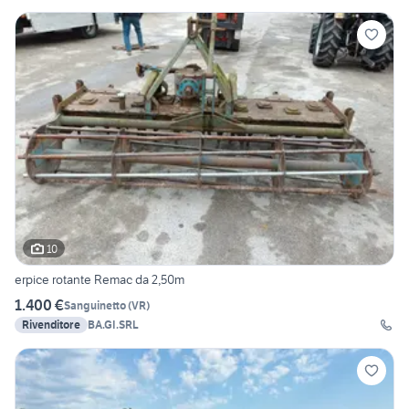
10
erpice rotante Remac da 2,50m
1.400 €
Sanguinetto
(
VR
)
Rivenditore
BA.GI.SRL