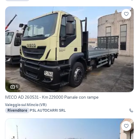
5
IVECO AD 260S31 - Km 229.000 Pianale con rampe
Valeggio sul Mincio
(
VR
)
Rivenditore
PSL AUTOCARRI SRL