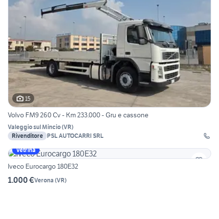
15
Volvo FM9 260 Cv - Km 233.000 - Gru e cassone
Valeggio sul Mincio
(
VR
)
Rivenditore
PSL AUTOCARRI SRL
Vetrina
Iveco Eurocargo 180E32
1.000 €
Verona
(
VR
)