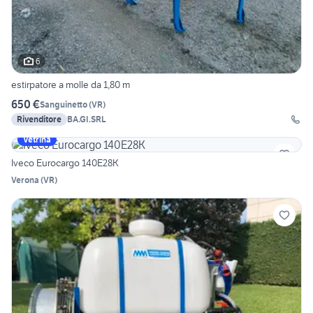
6
estirpatore a molle da 1,80 m
650 €
Sanguinetto
(
VR
)
Rivenditore
BA.GI.SRL
Vetrina
Iveco Eurocargo 140E28K
Verona
(
VR
)