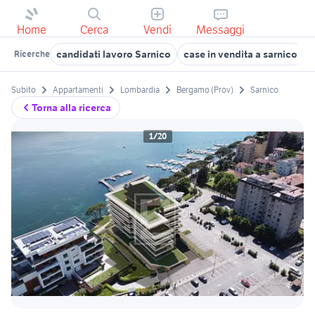
Home
Cerca
Vendi
Messaggi
candidati lavoro Sarnico
case in vendita a sarnico
Ricerche
Subito
Appartamenti
Lombardia
Bergamo (Prov)
Sarnico
Torna alla ricerca
1/20