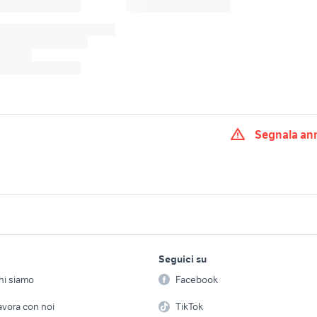
Segnala an
oio in pietra
bistecchiere in pietra
pietro brunelli
to san pietro in
candidati lavoro San Pietro in
rivestimento muro p
Casale
arredamento
lavoro e servizi
elettronica
per la casa e la
pietra da giardino
arredamento monte san
Seguici su
person
fiat san pietro in ca
Offerte di lavoro
Informatica
nto
pietro
hi siamo
Facebook
Arredam
ietro in casale
affitto San Pietro in Casale
pannello pietra ar
etto
Servizi
Console e Videogiochi
Casaling
avora con noi
TikTok
armadi da esterno in