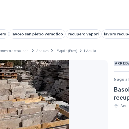
pero
lavoro san pietro vernotico
recupero vapori
lavoro recupe
amento e casalinghi
Abruzzo
L'Aquila (Prov)
L'Aquila
ARRED
1/14
6 ago al
Basol
recu
L'Aqui