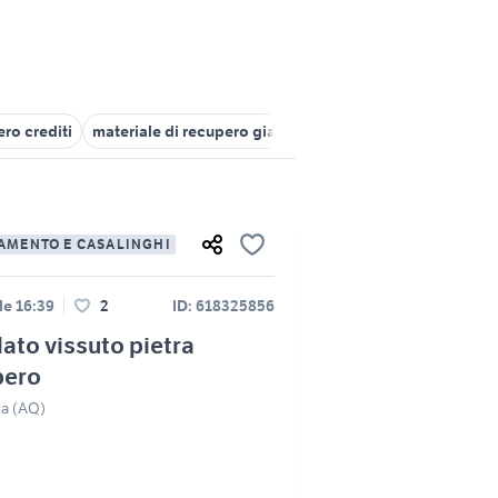
ro crediti
materiale di recupero giardino Lazio
attrezzature re
AMENTO E CASALINGHI
le 16:39
2
ID: 618325856
ato vissuto pietra
pero
la (AQ)