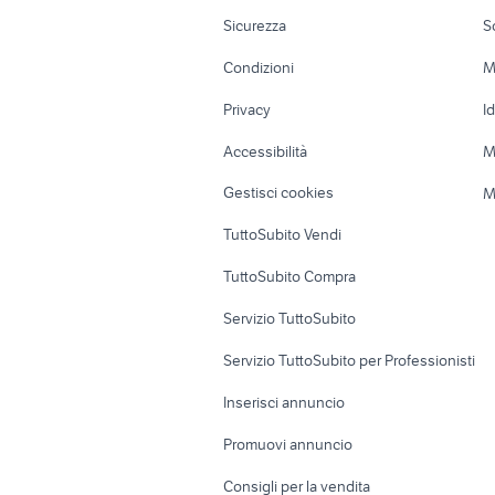
cucine usate sardegna
arredo gi
Moto e Scooter
Ville singole e
Sicurezza
S
regalo a
Accessori Moto
Terreni e rustic
mobili in regalo nelle marche
Condizioni
M
provincia
Nautica
Garage e box
Privacy
I
Caravan e Camper
Loft, mansarde 
Accessibilità
M
Veicoli commerciali
Case vacanza
Gestisci cookies
M
Uffici e Locali
TuttoSubito Vendi
commerciali
TuttoSubito Compra
Servizio TuttoSubito
Servizio TuttoSubito per Professionisti
Inserisci annuncio
Promuovi annuncio
Consigli per la vendita