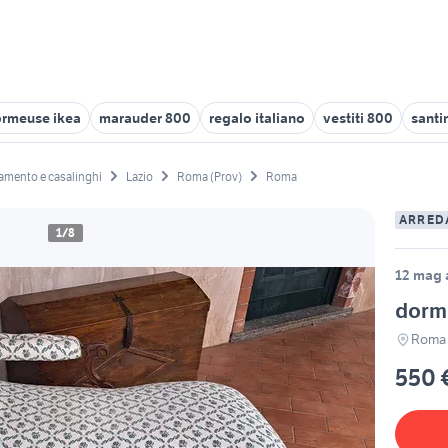
rmeuse ikea
marauder 800
regalo italiano
vestiti 800
santi
amento e casalinghi
Lazio
Roma (Prov)
Roma
ARRED
1/8
12 mag a
dorme
Roma
550 