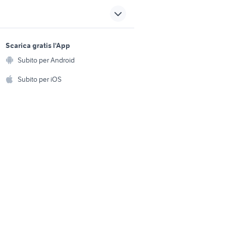
w 800
mento
poste italiane arredamento
0
sports e hobby
dormeuse arredamento Lazio
a
Scarica gratis l'App
Animali
ea
cucine usate in regalo torino
Subito per Android
ento e
Accessori per animali
ngabile
hi
mobili usati torino regalo
Subito per iOS
Musica e Film
omestici
regalo a forlÃƒÂ¬-cesena e
rica usata
provincia
Libri e Riviste
e Fai da te
Strumenti Musicali
amento e
ri
Sports
 i bambini
Biciclette
Collezionismo