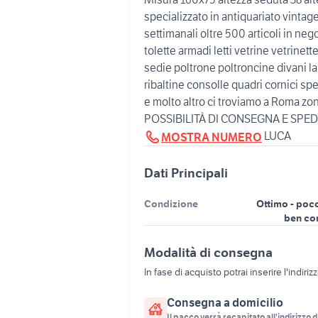
specializzato in antiquariato vintage
settimanali oltre 500 articoli in n
tolette armadi letti vetrine vetrinett
sedie poltrone poltroncine divani l
ribaltine consolle quadri cornici sp
e molto altro ci troviamo a Roma zo
POSSIBILITÀ DI CONSEGNA E SPEDI
LUCA
MOSTRA NUMERO
Dati Principali
Condizione
Ottimo - poc
ben co
Modalità di consegna
In fase di acquisto potrai inserire l'indiriz
Consegna a domicilio
Il pacco verrà recapitato all'indirizzo d