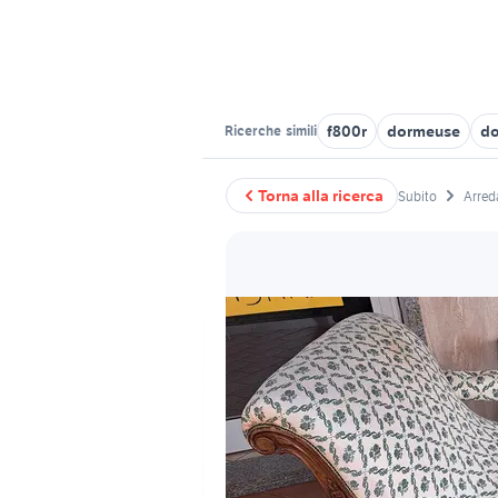
f800r
dormeuse
do
Ricerche
simili
Torna alla ricerca
Subito
Arred