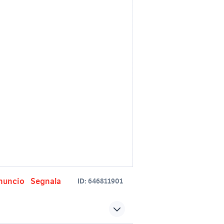
nuncio
Segnala
ID:
646811901