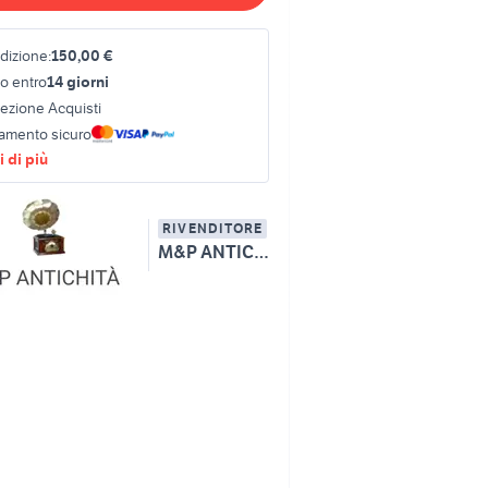
dizione:
150,00 €
o entro
14 giorni
tezione Acquisti
amento sicuro
 di più
RIVENDITORE
M&P ANTICHITA' S.R.L.S.