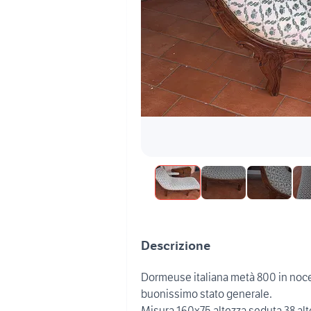
Descrizione
Dormeuse italiana metà 800 in noce c
buonissimo stato generale.
Misura 160x75 altezza seduta 38 al