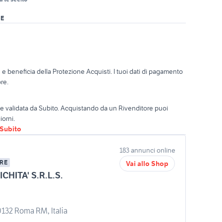
RE
o
e beneficia della Protezione Acquisti. I tuoi dati di pagamento
re.
ta e validata da Subito. Acquistando da un Rivenditore puoi
iorni.
oSubito
183 annunci online
RE
Vai allo Shop
CHITA' S.R.L.S.
0132 Roma RM, Italia