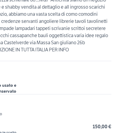
 e shabby vendita al dettaglio e all ingrosso scarichi
egozio, abbiamo una vasta scelta di como comodini
e credenze servanti angoliere librerie tavoli tavolinetti
ampade lampadari tappeti scrivanie scrittoi secretere
ecchi cassapanche bauli oggettistica varia idee regalo
na Castelverde via Massa San giuliano 26b
ZIONE IN TUTTA ITALIA PER INFO
o usato e
nservato
zo
150,00 €
a te scelto