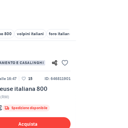
no 800
volpini italiani
foro italiano
cannibali italiani
AMENTO E CASALINGHI
lle 16:47
15
ID: 646811901
use italiana 800
 (RM)
€
Spedizione disponibile
Acquista