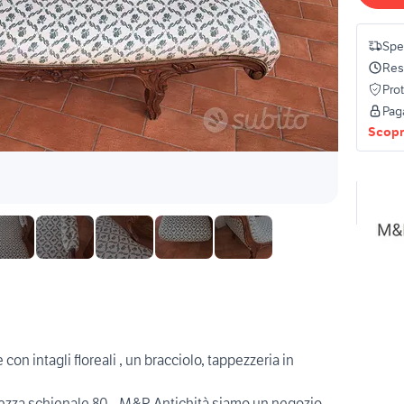
Spe
Res
Pro
Pag
Scopri
on intagli floreali , un bracciolo, tappezzeria in
tezza schienale 80...M&P Antichità siamo un negozio