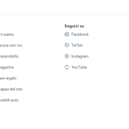
ne
tema italiano
ritratti 800
00 arredamento
lampada 800 arredamento
vetrine 800 arreda
vassoio argento 80
lavoro e servizi
elettronica
per la casa e la
italiano arredamento
quadro 800 arredamento
arredamento
Seguici su
person
Offerte di lavoro
Informatica
 800 arredamento
cucine usate sardegna
letti a scomparsa ik
hi siamo
Facebook
Arredam
etto
Servizi
Console e Videogiochi
 esterno in
tavolo rotondo allu
Casaling
set da giardino usato
avora con noi
TikTok
usato
 a schiera
Candidati in cerca di
Audio/Video
Elettrod
ostenibilità
Instagram
lavoro
sedia ice calligaris
sedia a rotelle elett
i
Fotografia
Giardino 
agazine
YouTube
Attrezzature di lavoro
Telefonia
Abbigli
dee regalo
Accesso
e altro
appa del sito
Tutto per
odelli auto