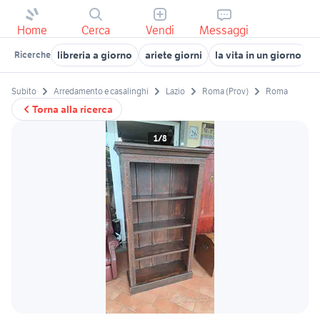
Home
Cerca
Vendi
Messaggi
libreria a giorno
ariete giorni
la vita in un giorno
d
Ricerche
Subito
Arredamento e casalinghi
Lazio
Roma (Prov)
Roma
Torna alla ricerca
1/8