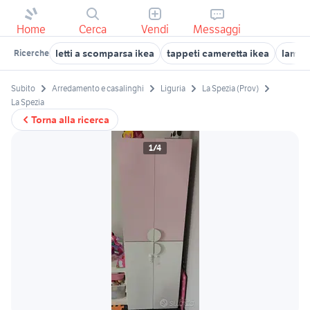
Home
Cerca
Vendi
Messaggi
letti a scomparsa ikea
tappeti cameretta ikea
lampa
Ricerche
Subito
Arredamento e casalinghi
Liguria
La Spezia (Prov)
La Spezia
Torna alla ricerca
1/4