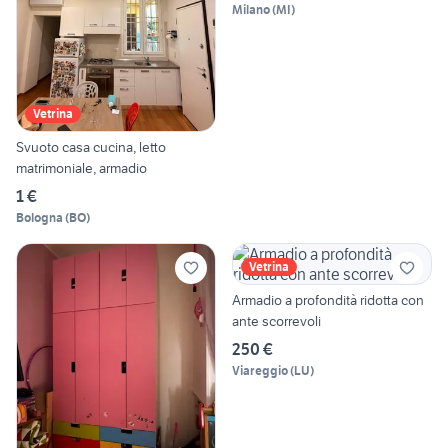
Milano
(
MI
)
Vetrina
Svuoto casa cucina, letto
matrimoniale, armadio
1 €
Bologna
(
BO
)
Vetrina
Armadio a profondità ridotta con
ante scorrevoli
250 €
Viareggio
(
LU
)