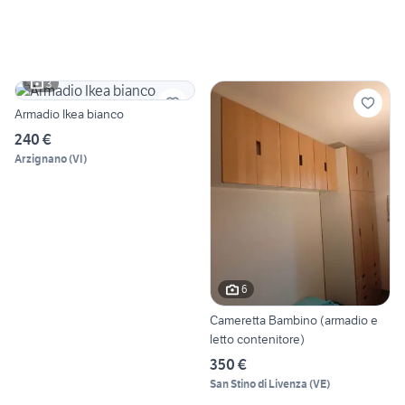
3
Armadio Ikea bianco
240 €
Arzignano
(
VI
)
6
Cameretta Bambino (armadio e
letto contenitore)
350 €
San Stino di Livenza
(
VE
)