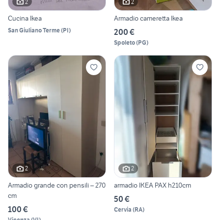
2
2
Cucina Ikea
Armadio cameretta Ikea
San Giuliano Terme
(
PI
)
200 €
Spoleto
(
PG
)
2
2
Armadio grande con pensili – 270
armadio IKEA PAX h210cm
cm
50 €
100 €
Cervia
(
RA
)
Vicenza
(
VI
)