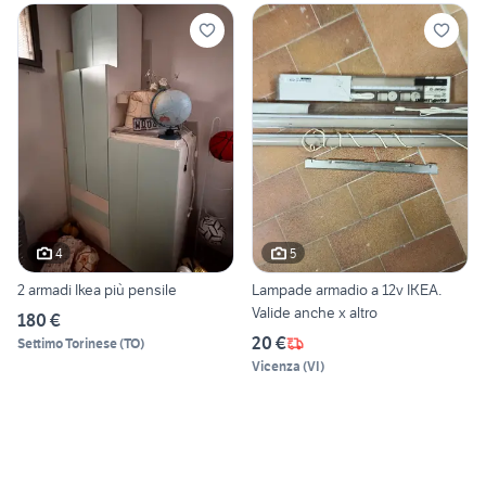
4
5
2 armadi Ikea più pensile
Lampade armadio a 12v IKEA.
Valide anche x altro
180 €
20 €
Settimo Torinese
(
TO
)
Vicenza
(
VI
)