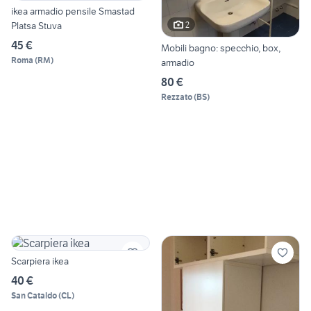
ikea armadio pensile Smastad
2
Platsa Stuva
45 €
Mobili bagno: specchio, box,
Roma
(
RM
)
armadio
80 €
Rezzato
(
BS
)
Scarpiera ikea
40 €
San Cataldo
(
CL
)