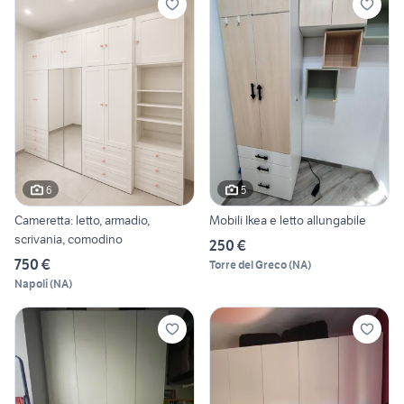
6
5
Cameretta: letto, armadio,
Mobili Ikea e letto allungabile
scrivania, comodino
250 €
750 €
Torre del Greco
(
NA
)
Napoli
(
NA
)