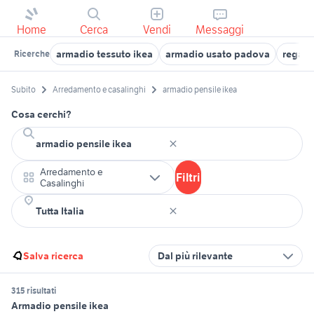
Home
Cerca
Vendi
Messaggi
armadio tessuto ikea
armadio usato padova
regalo
Ricerche
Subito
Arredamento e casalinghi
armadio pensile ikea
Cosa cerchi?
Arredamento e
Filtri
Casalinghi
Salva ricerca
Dal più rilevante
315 risultati
Armadio pensile ikea