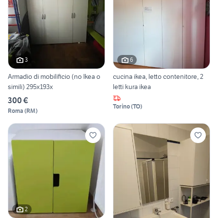
3
6
Armadio di mobilificio (no Ikea o
cucina ikea, letto contenitore, 2
simili) 295x193x
letti kura ikea
300 €
Torino
(
TO
)
Roma
(
RM
)
2