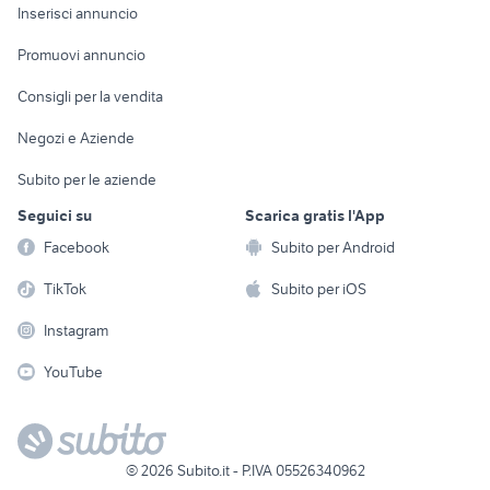
Console e
Accessori per
Casalinghi
Inserisci annuncio
Videogiochi
animali
Elettrodomestici
Promuovi annuncio
Audio/Video
Musica e Film
Giardino e Fai da te
Consigli per la vendita
Fotografia
Libri e Riviste
Abbigliamento e
Negozi e Aziende
Telefonia
Strumenti Musicali
Accessori
Subito per le aziende
Sports
Tutto per i bambini
Seguici su
Scarica gratis l'App
Biciclette
Facebook
Subito per Android
Collezionismo
TikTok
Subito per iOS
Instagram
YouTube
©
2026
Subito.it - P.IVA 05526340962