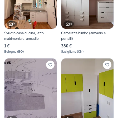
6
5
Svuoto casa cucina, letto
Cameretta bimbo (armadio e
matrimoniale, armadio
pensili)
1 €
380 €
Bologna
(
BO
)
Savigliano
(
CN
)