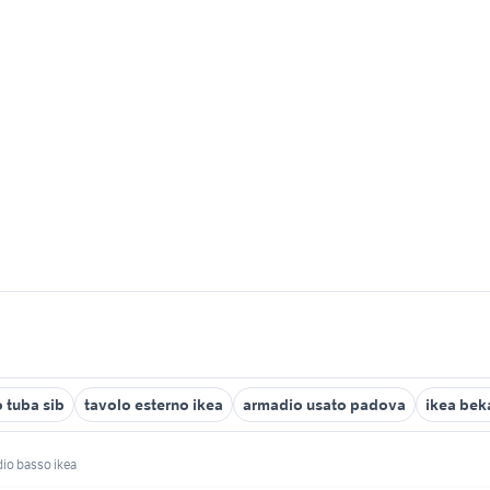
 tuba sib
tavolo esterno ikea
armadio usato padova
ikea bek
io basso ikea