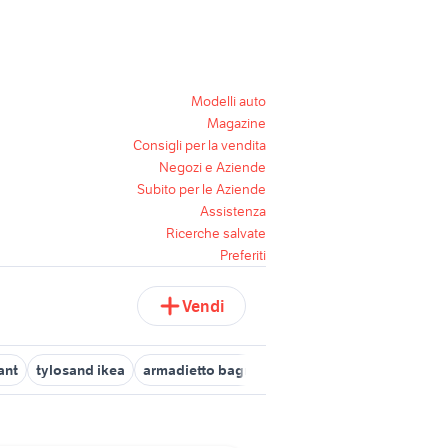
Modelli auto
Magazine
Consigli per la vendita
Negozi e Aziende
Subito per le Aziende
Assistenza
Ricerche salvate
Preferiti
Vendi
ant
tylosand ikea
armadietto bagno - ikea
specchi ikea grandi