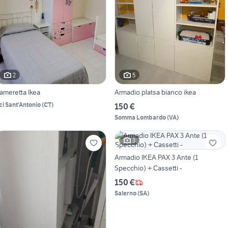
2
5
ameretta Ikea
Armadio platsa bianco ikea
ci Sant'Antonio
(
CT
)
150 €
Somma Lombardo
(
VA
)
3
Armadio IKEA PAX 3 Ante (1
Specchio) + Cassetti -
150 €
Salerno
(
SA
)