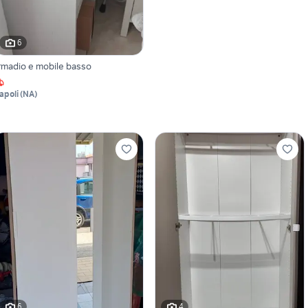
6
rmadio e mobile basso
apoli
(
NA
)
6
4