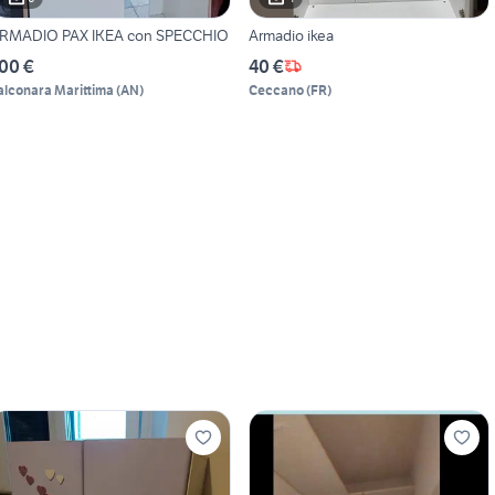
RMADIO PAX IKEA con SPECCHIO
Armadio ikea
00 €
40 €
alconara Marittima
(
AN
)
Ceccano
(
FR
)