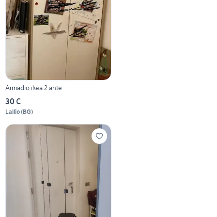
Armadio ikea 2 ante
30 €
Lallio
(
BG
)