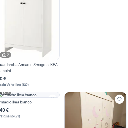
2
uardaroba Armadio Smagora IKEA
ambini
0 €
osio Valtellino
(
SO
)
3
rmadio Ikea bianco
40 €
rzignano
(
VI
)