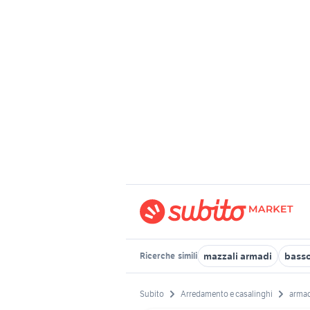
mazzali armadi
basso
Ricerche
simili
Subito
Arredamento e casalinghi
armad