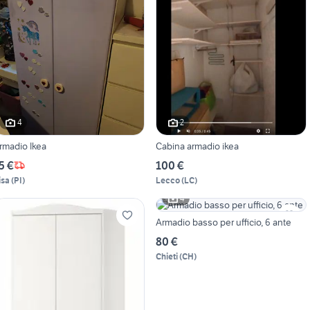
4
2
rmadio Ikea
Cabina armadio ikea
5 €
100 €
isa
(
PI
)
Lecco
(
LC
)
4
Armadio basso per ufficio, 6 ante
80 €
Chieti
(
CH
)