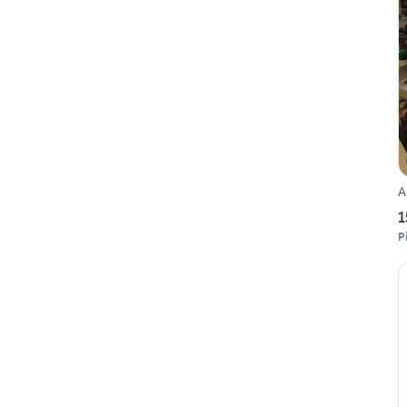
A
1
P