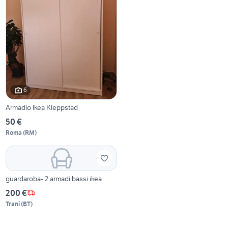
6
Armadio Ikea Kleppstad
50 €
Roma
(
RM
)
guardaroba- 2 armadi bassi ikea
200 €
Trani
(
BT
)