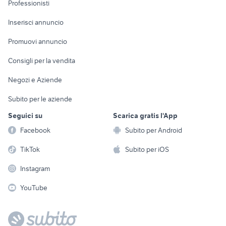
Informatica
Animali
dehor
arredamento Palermo
Professionisti
Arredamento e
Console e
Accessori per
Casalinghi
Inserisci annuncio
Videogiochi
animali
Elettrodomestici
Promuovi annuncio
Audio/Video
Musica e Film
Giardino e Fai da te
Consigli per la vendita
Fotografia
Libri e Riviste
Abbigliamento e
Negozi e Aziende
Telefonia
Strumenti Musicali
Accessori
Subito per le aziende
Sports
Tutto per i bambini
Seguici su
Scarica gratis l'App
Biciclette
Facebook
Subito per Android
Collezionismo
TikTok
Subito per iOS
Instagram
YouTube