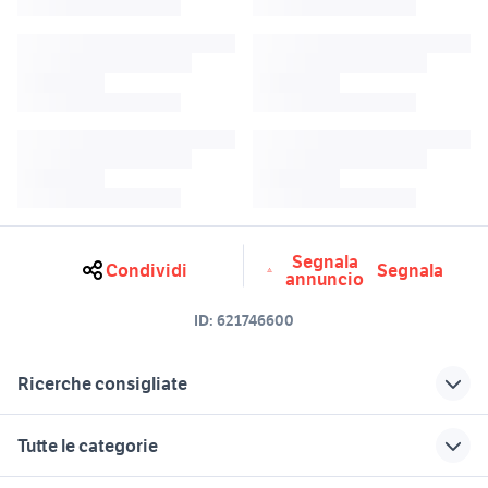
Segnala
Condividi
Segnala
annuncio
ID:
621746600
Ricerche consigliate
sandali sughero
tappettini auto
Tutte le categorie
pavimento legno nautica
pavimento legno