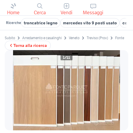
Home
Cerca
Vendi
Messaggi
troncatrice legno
mercedes vito 9 posti usato
combi
Ricerche
Subito
Arredamento e casalinghi
Veneto
Treviso (Prov)
Fonte
Torna alla ricerca
1/11