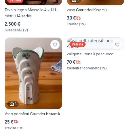
3
Vetrina
Tavolo legno Massello 4 x 1.11
vaso Gmunder Keramik
metri +14 sedie
30 €
2.500 €
Treviso
(
TV
)
Susegana
(
TV
)
Vetrina
valigetta utensili per cuoco
70 €
Castelfranco Veneto
(
TV
)
3
Vaso portafiori Grumder Keramik
25 €
Treviso
(
TV
)