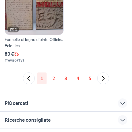
3
Formelle di legno dipinte Officina
Eclettica
80 €
Treviso
(
TV
)
1
2
3
4
5
Più cercati
Correlati
Richerche simili
Suggerimenti
Ricerche consigliate
casa vacanze
torre canne
peugeot 3008 2020
sanremo
case in vendita belvedere