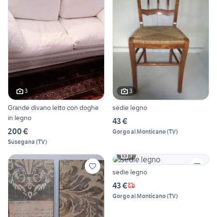
3
3
Grande divano letto con doghe
sedie legno
in legno
43 €
200 €
Gorgo al Monticano
(
TV
)
Susegana
(
TV
)
3
sedie legno
43 €
Gorgo al Monticano
(
TV
)