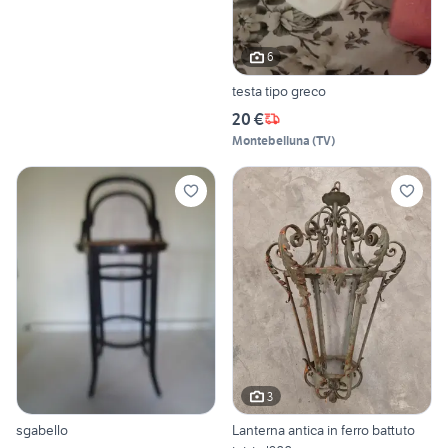
6
testa tipo greco
20 €
Montebelluna
(
TV
)
3
sgabello
Lanterna antica in ferro battuto