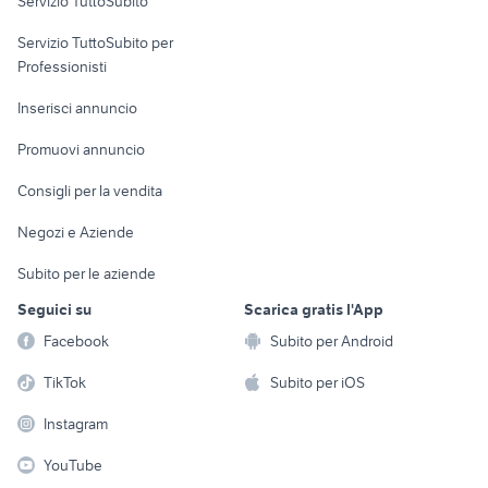
Servizio TuttoSubito
elettronica
per la casa e la
sports e hobby
Servizio TuttoSubito per
persona
Informatica
Animali
Professionisti
Arredamento e
Console e
Accessori per
Casalinghi
Inserisci annuncio
Videogiochi
animali
Elettrodomestici
Promuovi annuncio
Audio/Video
Musica e Film
Giardino e Fai da te
Consigli per la vendita
Fotografia
Libri e Riviste
Abbigliamento e
Negozi e Aziende
Telefonia
Strumenti Musicali
Accessori
Subito per le aziende
Sports
Tutto per i bambini
Seguici su
Scarica gratis l'App
Biciclette
Facebook
Subito per Android
Collezionismo
TikTok
Subito per iOS
Instagram
YouTube