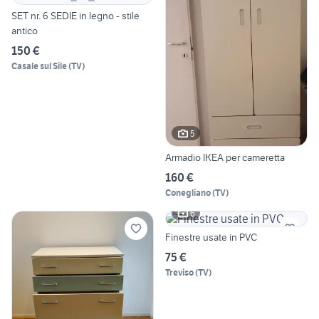
SET nr. 6 SEDIE in legno - stile
antico
150 €
Casale sul Sile
(
TV
)
5
Armadio IKEA per cameretta
160 €
Conegliano
(
TV
)
6
Finestre usate in PVC
75 €
Treviso
(
TV
)