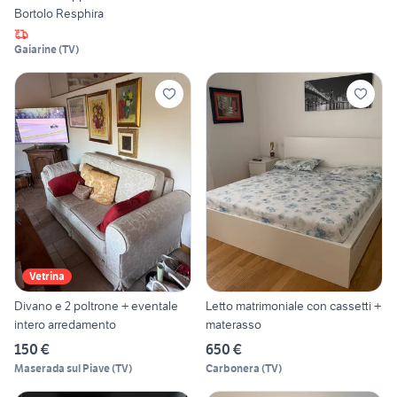
Bortolo Resphira
Gaiarine
(
TV
)
Vetrina
Divano e 2 poltrone + eventale
Letto matrimoniale con cassetti +
intero arredamento
materasso
150 €
650 €
Maserada sul Piave
(
TV
)
Carbonera
(
TV
)