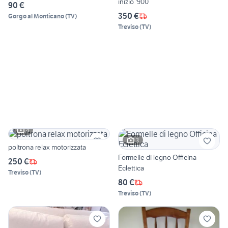
inizio '900
90 €
350 €
Gorgo al Monticano
(
TV
)
Treviso
(
TV
)
4
3
poltrona relax motorizzata
Formelle di legno Officina
250 €
Eclettica
Treviso
(
TV
)
80 €
Treviso
(
TV
)