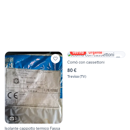
Vetrina
Urgente
Comó con cassettoni
80 €
Treviso
(
TV
)
3
Isolante cappotto termico Fassa