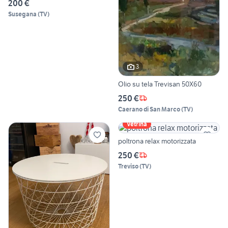
200 €
Susegana
(
TV
)
3
Olio su tela Trevisan 50X60
250 €
Caerano di San Marco
(
TV
)
Vetrina
poltrona relax motorizzata
250 €
Treviso
(
TV
)