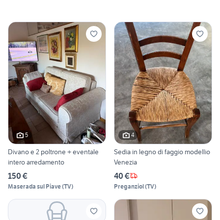
5
4
Divano e 2 poltrone + eventale
Sedia in legno di faggio modellio
intero arredamento
Venezia
150 €
40 €
Maserada sul Piave
(
TV
)
Preganziol
(
TV
)