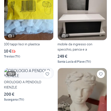
3
6
100 tappi lisci in plastica
mobile da ingresso con
specchio, panca e a
10 €
249 €
Treviso
(
TV
)
Santa Lucia di Piave
(
TV
)
6
OROLOGIO A PENDOLO
KIENZLE
200 €
Susegana
(
TV
)