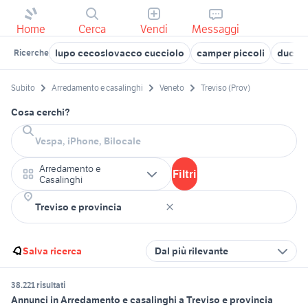
Home
Cerca
Vendi
Messaggi
lupo cecoslovacco cucciolo
camper piccoli
ducati
Ricerche
Subito
Arredamento e casalinghi
Veneto
Treviso (Prov)
Cosa cerchi?
Arredamento e
Filtri
Casalinghi
Salva ricerca
Dal più rilevante
38.221 risultati
Annunci in Arredamento e casalinghi a Treviso e provincia