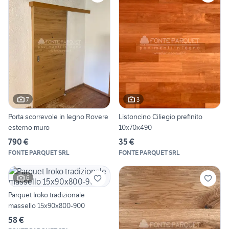
7
3
Porta scorrevole in legno Rovere
Listoncino Ciliegio prefinito
esterno muro
10x70x490
790 €
35 €
FONTE PARQUET SRL
FONTE PARQUET SRL
6
Parquet Iroko tradizionale
massello 15x90x800-900
58 €