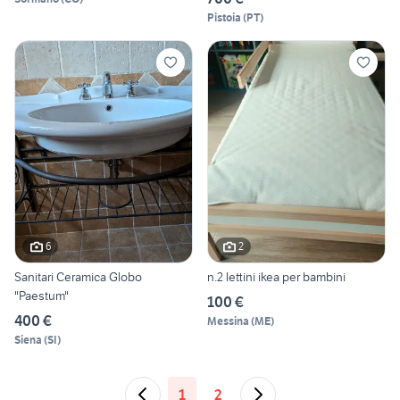
Pistoia
(
PT
)
6
2
Sanitari Ceramica Globo
n.2 lettini ikea per bambini
"Paestum"
100 €
400 €
Messina
(
ME
)
Siena
(
SI
)
1
2