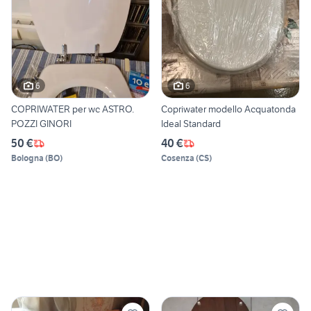
6
6
COPRIWATER per wc ASTRO.
Copriwater modello Acquatonda
POZZI GINORI
Ideal Standard
50 €
40 €
Bologna
(
BO
)
Cosenza
(
CS
)