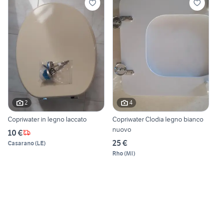
2
4
Copriwater in legno laccato
Copriwater Clodia legno bianco
nuovo
10 €
25 €
Casarano
(
LE
)
Rho
(
MI
)