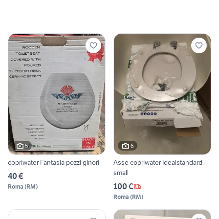
5
6
copriwater Fantasia pozzi ginori
Asse copriwater Idealstandard
small
40 €
100 €
Roma
(
RM
)
Roma
(
RM
)