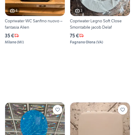
4
3
Copriwater WC Sanfino nuovo –
Copriwater Legno Soft Close
fantasia Alien
Smontabile jacob Delaf
35 €
75 €
Milano
(
MI
)
Fagnano Olona
(
VA
)