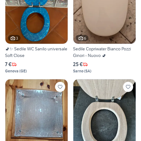
3
6
🚽✨ Sedile WC Sanilo universale
Sedile Copriwater Bianco Pozzi
Soft Close
Ginori - Nuovo 🚽
7 €
25 €
Genova
(
GE
)
Sarno
(
SA
)