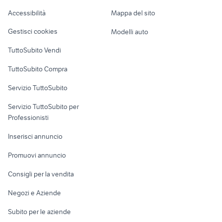
Caravan e Camper
Accessibilità
Mappa del sito
camerette arredamento Novara
Loft, mansarde e
caldaia legna arredamento
Veicoli commerciali
provincia
altro
Gestisci cookies
Modelli auto
Case vacanza
TuttoSubito Vendi
Uffici e Locali
TuttoSubito Compra
commerciali
Servizio TuttoSubito
elettronica
per la casa e la
sports e hobby
Servizio TuttoSubito per
persona
Informatica
Animali
Professionisti
Arredamento e
Console e
Accessori per
Casalinghi
Inserisci annuncio
Videogiochi
animali
Elettrodomestici
Promuovi annuncio
Audio/Video
Musica e Film
Giardino e Fai da te
Consigli per la vendita
Fotografia
Libri e Riviste
Abbigliamento e
Negozi e Aziende
Telefonia
Strumenti Musicali
Accessori
Subito per le aziende
Sports
Tutto per i bambini