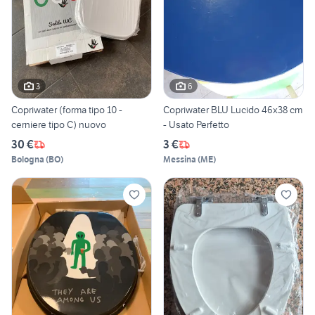
3
6
Copriwater (forma tipo 10 -
Copriwater BLU Lucido 46x38 cm
cerniere tipo C) nuovo
- Usato Perfetto
30 €
3 €
Bologna
(
BO
)
Messina
(
ME
)