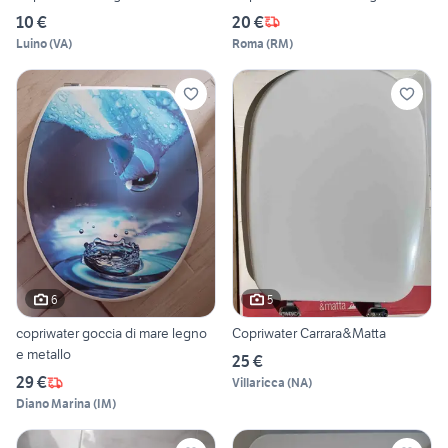
10 €
20 €
Luino
(
VA
)
Roma
(
RM
)
6
5
copriwater goccia di mare legno
Copriwater Carrara&Matta
e metallo
25 €
29 €
Villaricca
(
NA
)
Diano Marina
(
IM
)