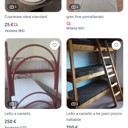
6
4
Copriware ideal standard
gres fine porcellanato
25 €
Milano
(
MI
)
Vestone
(
BS
)
2
3
Letto a castello
Letto a castello a tre piani prezzo
trattabile
250 €
700 €
Sormano
(
CO
)