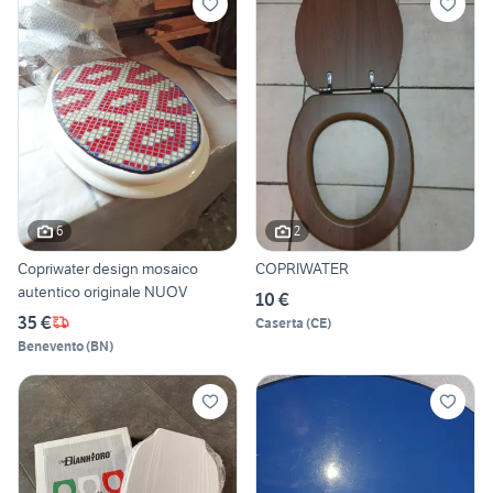
6
2
Copriwater design mosaico
COPRIWATER
autentico originale NUOV
10 €
35 €
Caserta
(
CE
)
Benevento
(
BN
)