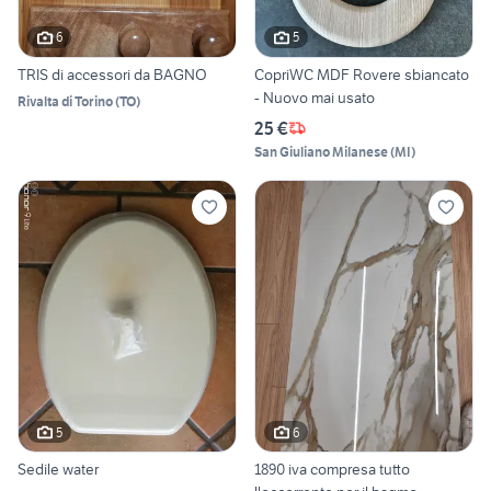
6
5
TRIS di accessori da BAGNO
CopriWC MDF Rovere sbiancato
- Nuovo mai usato
Rivalta di Torino
(
TO
)
25 €
San Giuliano Milanese
(
MI
)
5
6
Sedile water
1890 iva compresa tutto