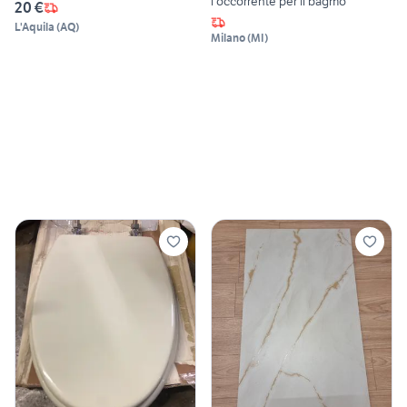
l'occorrente per il bagmo
20 €
L'Aquila
(
AQ
)
Milano
(
MI
)