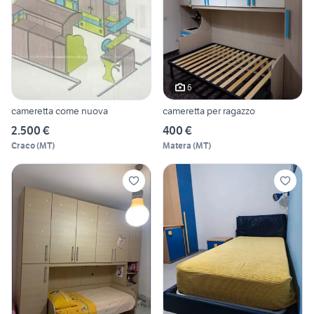
6
cameretta come nuova
cameretta per ragazzo
2.500 €
400 €
Craco
(
MT
)
Matera
(
MT
)