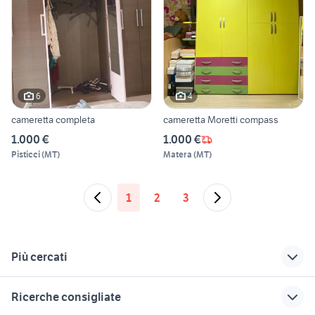
6
4
cameretta completa
cameretta Moretti compass
1.000 €
1.000 €
Pisticci
(
MT
)
Matera
(
MT
)
1
2
3
Più cercati
Correlati
Richerche simili
Suggerimenti
Ricerche consigliate
camerette
cucine usate
mobili in regalo