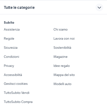
arredamento Pistoia
sardegna
sassari
lavandino portatile ikea
cassettiera sospesa ikea
Tutte le categorie
provincia
tavolo rotondo
mobili usati bra
specchiera
specchio argento antico
camerette schio
letti a scomparsa
credenza
camera da letto colombini
cucina urban
motori
immobili
lavoro e servizi
camerette
ikea
arredamento
Subito
letto bimbi arredamento
mobili usati mondolfo
melegnano
Bergamo provincia
Auto
Appartamenti
Offerte di lavoro
cucina usata
Assistenza
Chi siamo
letto singolo cameretta
mobili usati bojano
scrivanie x
piacenza
mobili usati
Accessori Auto
Camere/Posti letto
Servizi
camerette
carovigno
troncatrice legno
gazebo
armadi da esterno in
Regole
Lavora con noi
arredamento
alluminio
ritiro gratuito
Moto e Scooter
Ville singole e a
Candidati in cerca di
rotowash prezzi
giardino Belluno provincia
Sicurezza
Sostenibilità
camerette aosta e
arredamento Milano
schiera
lavoro
porta in ferro
divani usati
mobili usati torino regalo
Accessori Moto
provincia
provincia
arredamento
Condizioni
Magazine
Terreni e rustici
Attrezzature di
divani usati caserta
armadio usato padova
tavolo rotondo
tavolo 3 metri fisso
Palermo
Nautica
lavoro
allungabile usato
svendita cucine arredamento
Privacy
Idee regalo
Garage e box
appendiabiti da terra in legno
Torino provincia
Caravan e Camper
cucina arredamento
Accessibilità
Mappa del sito
Loft, mansarde e
Frosinone provincia
Veicoli commerciali
altro
Gestisci cookies
Modelli auto
Case vacanza
TuttoSubito Vendi
Uffici e Locali
TuttoSubito Compra
commerciali