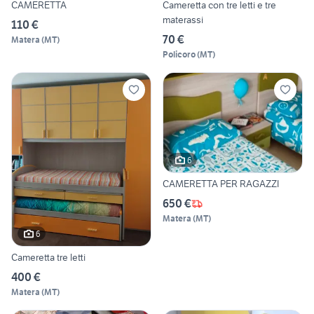
CAMERETTA
Cameretta con tre letti e tre
materassi
110 €
70 €
Matera
(
MT
)
Policoro
(
MT
)
6
CAMERETTA PER RAGAZZI
650 €
Matera
(
MT
)
6
Cameretta tre letti
400 €
Matera
(
MT
)