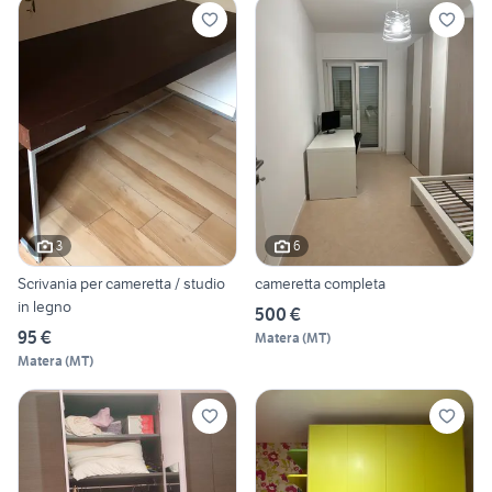
3
6
Scrivania per cameretta / studio
cameretta completa
in legno
500 €
95 €
Matera
(
MT
)
Matera
(
MT
)