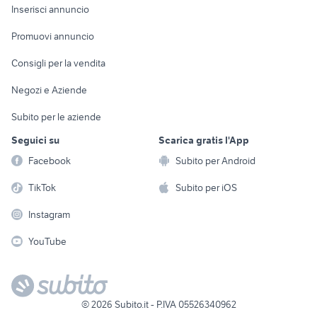
Console e
Accessori per
Casalinghi
Inserisci annuncio
mobili in regalo nelle marche
mobili usati velletri
Videogiochi
animali
Elettrodomestici
Promuovi annuncio
Audio/Video
Musica e Film
Giardino e Fai da te
Consigli per la vendita
Fotografia
Libri e Riviste
Abbigliamento e
Negozi e Aziende
Telefonia
Strumenti Musicali
Accessori
Subito per le aziende
Sports
Tutto per i bambini
Seguici su
Scarica gratis l'App
Biciclette
Facebook
Subito per Android
Collezionismo
TikTok
Subito per iOS
Instagram
YouTube
©
2026
Subito.it - P.IVA 05526340962