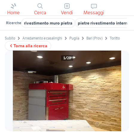
Home
Cerca
Vendi
Messaggi
rivestimento muro pietra
pietre rivestimento interno
Ricerche
Subito
Arredamento e casalinghi
Puglia
Bari (Prov)
Toritto
Torna alla ricerca
1/20