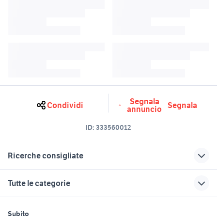
Segnala
Condividi
Segnala
annuncio
ID:
333560012
Ricerche consigliate
rivestimento dondolo
rivestimenti divani ikea
Tutte le categorie
rivestimento cucina classica
pavimenti e rivestimenti
rivestimento pannelli
motori
immobili
lavoro e servizi
rivestimento cucina rustica
arredamento
Subito