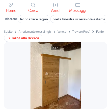
Home
Cerca
Vendi
Messaggi
troncatrice legno
porta finestra scorrevole esterna
Ricerche
Subito
Arredamento e casalinghi
Veneto
Treviso (Prov)
Fonte
Torna alla ricerca
1/7