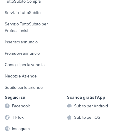
TuttoSubito Compra
commerciali
credenze arte povera usate
divani palermo
Servizio TuttoSubito
regalo mobili arredamento Roma
set da giardino usato
elettronica
per la casa e la
sports e hobby
provincia
Servizio TuttoSubito per
persona
cucine usate sardegna
kallax
Informatica
Animali
Professionisti
Arredamento e
mobili usati oderzo
arredamento Firenze
Console e
Accessori per
Casalinghi
Inserisci annuncio
Videogiochi
animali
Elettrodomestici
Promuovi annuncio
Audio/Video
Musica e Film
Giardino e Fai da te
Consigli per la vendita
Fotografia
Libri e Riviste
Abbigliamento e
Negozi e Aziende
Telefonia
Strumenti Musicali
Accessori
Subito per le aziende
Sports
Tutto per i bambini
Seguici su
Scarica gratis l'App
Biciclette
Facebook
Subito per Android
Collezionismo
TikTok
Subito per iOS
Instagram