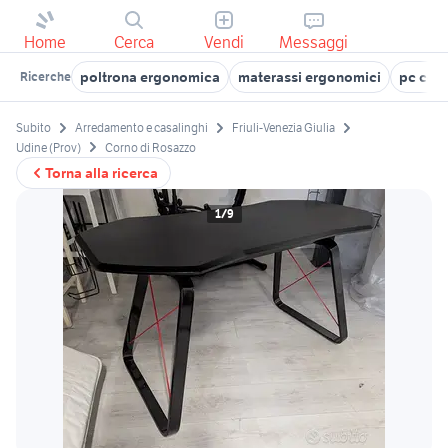
Home
Cerca
Vendi
Messaggi
poltrona ergonomica
materassi ergonomici
pc com
Ricerche
Subito
Arredamento e casalinghi
Friuli-Venezia Giulia
Udine (Prov)
Corno di Rosazzo
Torna alla ricerca
1/9