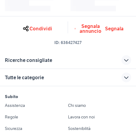
Segnala
Condividi
Segnala
annuncio
ID:
636427427
Ricerche consigliate
sgabello ergonomico stokke
scrivania
Tutte le categorie
sgabello ergonomico
ok computer
computer arredamento Verona
motori
immobili
lavoro e servizi
computer portatili taranto
provincia
Subito
Auto
Appartamenti
Offerte di lavoro
scrivania a l arredamento
porta computer arredamento
Assistenza
Chi siamo
Accessori Auto
Camere/Posti letto
Servizi
tavolo arredamento Pescara
computer arredamento Caserta
Regole
Lavora con noi
provincia
provincia
Moto e Scooter
Ville singole e a
Candidati in cerca di
Sicurezza
Sostenibilità
computer arredamento Savona
schiera
lavoro
sedie ergonomica arredamento
provincia
Accessori Moto