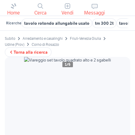
Home
Cerca
Vendi
Messaggi
tavolo rotondo allungabile usato
tm 300 2t
tavolo 
Ricerche
Subito
Arredamento e casalinghi
Friuli-Venezia Giulia
Udine (Prov)
Corno di Rosazzo
Torna alla ricerca
1/6