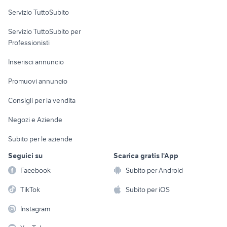
letti a scomparsa ikea
mobili usati bagheria
Servizio TuttoSubito
elettronica
per la casa e la
sports e hobby
libreria antica
poltrona benedetta zucchetti
Servizio TuttoSubito per
persona
svendita cucine arredamento
regalo arredamento Sassari
Informatica
Animali
Professionisti
Torino provincia
provincia
Arredamento e
Console e
Accessori per
Casalinghi
Inserisci annuncio
cucine usate sardegna
sedia tirolese
Videogiochi
animali
Elettrodomestici
Promuovi annuncio
Audio/Video
Musica e Film
Giardino e Fai da te
Consigli per la vendita
Fotografia
Libri e Riviste
Abbigliamento e
Negozi e Aziende
Telefonia
Strumenti Musicali
Accessori
Subito per le aziende
Sports
Tutto per i bambini
Seguici su
Scarica gratis l'App
Biciclette
Facebook
Subito per Android
Collezionismo
TikTok
Subito per iOS
Instagram