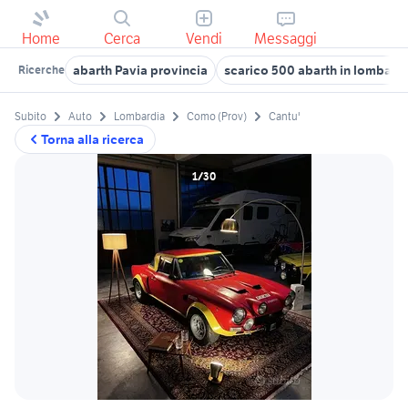
Home
Cerca
Vendi
Messaggi
abarth Pavia provincia
scarico 500 abarth in lombard
Ricerche
Subito
Auto
Lombardia
Como (Prov)
Cantu'
Torna alla ricerca
1/30