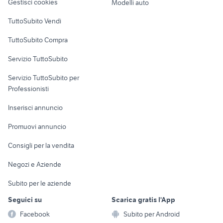
Gestisci cookies
Modelli auto
fiat 124 spider abarth rally
fiat 124 spider abarth auto
Case vacanza
opel frontera 4x4
alfa 90
TuttoSubito Vendi
auto usate pescara
renault captur usata sicilia
Uffici e Locali
TuttoSubito Compra
commerciali
auto grandinate
toyota aygo usata roma
Servizio TuttoSubito
elettronica
per la casa e la
sports e hobby
Servizio TuttoSubito per
persona
Informatica
Animali
Professionisti
Arredamento e
Console e
Accessori per
Casalinghi
Inserisci annuncio
Videogiochi
animali
Elettrodomestici
Promuovi annuncio
Audio/Video
Musica e Film
Giardino e Fai da te
Consigli per la vendita
Fotografia
Libri e Riviste
Abbigliamento e
Negozi e Aziende
Telefonia
Strumenti Musicali
Accessori
Subito per le aziende
Sports
Tutto per i bambini
Seguici su
Scarica gratis l'App
Biciclette
Facebook
Subito per Android