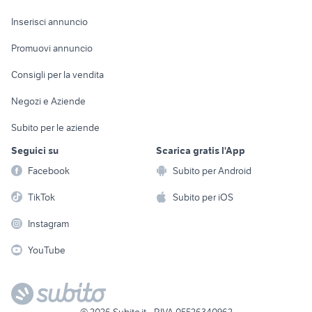
Arredamento e
Console e
Accessori per
Casalinghi
Inserisci annuncio
Videogiochi
animali
Elettrodomestici
Promuovi annuncio
Audio/Video
Musica e Film
Giardino e Fai da te
Consigli per la vendita
Fotografia
Libri e Riviste
Abbigliamento e
Negozi e Aziende
Telefonia
Strumenti Musicali
Accessori
Subito per le aziende
Sports
Tutto per i bambini
Seguici su
Scarica gratis l'App
Biciclette
Facebook
Subito per Android
Collezionismo
TikTok
Subito per iOS
Instagram
YouTube