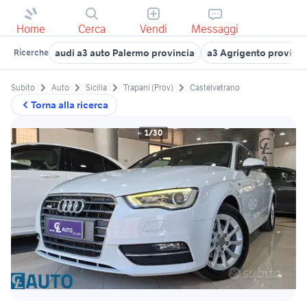
Home
Cerca
Vendi
Messaggi
audi a3 auto Palermo provincia
a3 Agrigento provinci
Ricerche
Subito
Auto
Sicilia
Trapani (Prov)
Castelvetrano
Torna alla ricerca
1/30