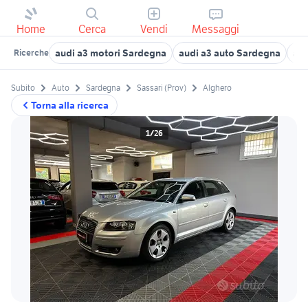
Home
Cerca
Vendi
Messaggi
audi a3 motori Sardegna
audi a3 auto Sardegna
aud
Ricerche
Subito
Auto
Sardegna
Sassari (Prov)
Alghero
Torna alla ricerca
1/26