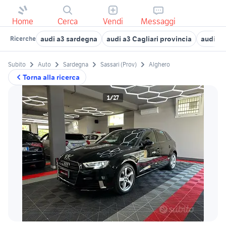
Home
Cerca
Vendi
Messaggi
audi a3 sardegna
audi a3 Cagliari provincia
audi a3
Ricerche
Subito
Auto
Sardegna
Sassari (Prov)
Alghero
Torna alla ricerca
1/27