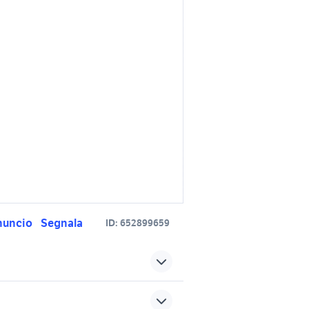
nuncio
Segnala
ID:
652899659
a
audi foggia
ia
polo tdi in puglia