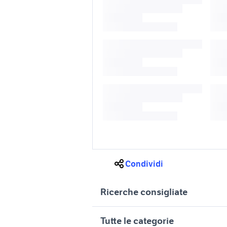
Condividi
Ricerche consigliate
ix35 auto Puglia
audi Lecc
Tutte le categorie
audi lecce
audi a3 B