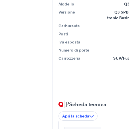
Modello
Q3
Versione
Q3 SPB 
tronic Busi
Carburante
Posti
Iva esposta
Numero di porte
Carrozzeria
SUV/Fuo
Scheda tecnica
Apri la scheda