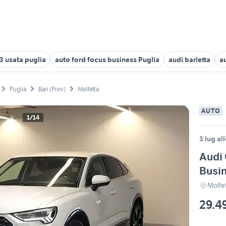
3 usata puglia
auto ford focus business Puglia
audi barletta
a
Puglia
Bari (Prov)
Molfetta
AUTO
1/14
3 lug al
Audi 
Busin
Molfe
29.4