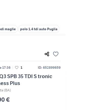
udi maglie
polo 1.4 tdi auto Puglia
auto audi familiare Puglia
a
le 17:36
1
ID: 652899659
Q3 SPB 35 TDI S tronic
ess Plus
tta (BA)
90 €