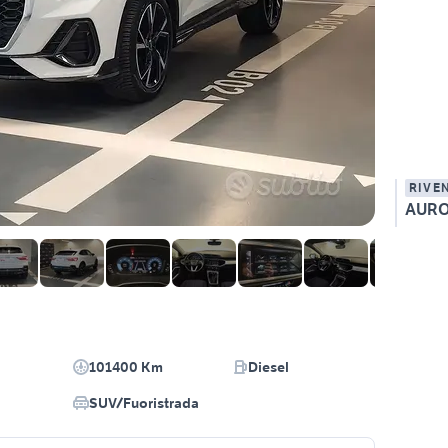
RIVE
AUR
101400 Km
Diesel
SUV/Fuoristrada