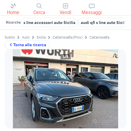
Home
Cerca
Vendi
Messaggi
s line accessori auto Sicilia
audi q5 s line auto Sicilia
Ricerche
Subito
Auto
Sicilia
Caltanissetta (Prov)
Caltanissetta
Torna alla ricerca
1/8