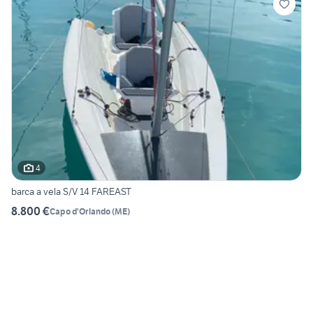
4
barca a vela S/V 14 FAREAST
8.800 €
Capo d'Orlando
(
ME
)