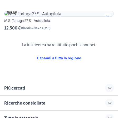
6
M.S. Tortuga 27 S - Autopilota
12.500 €
Giardini-Naxos
(
ME
)
La tua ricerca ha restituito pochi annunci.
Espandi a tutta la regione
Più cercati
Correlati
Richerche simili
Suggerimenti
Ricerche consigliate
sfriso nautica
auto toyota Veneto
barche usate
Veneto
longobardi
motori selva
barche usate carlino
piattaia cucina