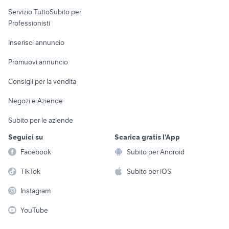
elettronica
per la casa e la
sports e hobby
Servizio TuttoSubito per
persona
Informatica
Animali
Professionisti
Arredamento e
Console e
Accessori per
Casalinghi
Inserisci annuncio
Videogiochi
animali
Elettrodomestici
Promuovi annuncio
Audio/Video
Musica e Film
Giardino e Fai da te
Consigli per la vendita
Fotografia
Libri e Riviste
Abbigliamento e
Negozi e Aziende
Telefonia
Strumenti Musicali
Accessori
Subito per le aziende
Sports
Tutto per i bambini
Seguici su
Scarica gratis l'App
Biciclette
Facebook
Subito per Android
Collezionismo
TikTok
Subito per iOS
Instagram
YouTube