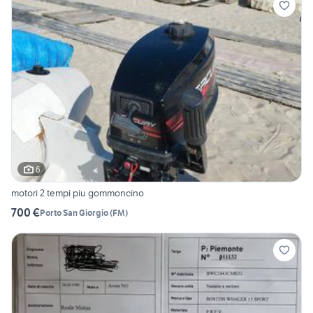
6
motori 2 tempi piu gommoncino
700 €
Porto San Giorgio
(
FM
)