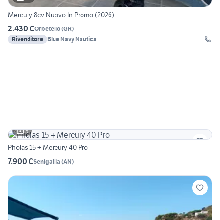
Mercury 8cv Nuovo In Promo (2026)
2.430 €
Orbetello
(
GR
)
Rivenditore
Blue Navy Nautica
5
Pholas 15 + Mercury 40 Pro
7.900 €
Senigallia
(
AN
)