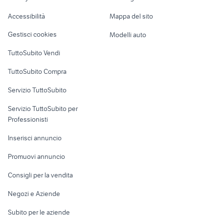
corsica in barca a vela
remo nautica
Caravan e Camper
Accessibilità
Mappa del sito
Loft, mansarde e
Veicoli commerciali
altro
Gestisci cookies
Modelli auto
Case vacanza
TuttoSubito Vendi
Uffici e Locali
TuttoSubito Compra
commerciali
Servizio TuttoSubito
elettronica
per la casa e la
sports e hobby
Servizio TuttoSubito per
persona
Informatica
Animali
Professionisti
Arredamento e
Console e
Accessori per
Casalinghi
Inserisci annuncio
Videogiochi
animali
Elettrodomestici
Promuovi annuncio
Audio/Video
Musica e Film
Giardino e Fai da te
Consigli per la vendita
Fotografia
Libri e Riviste
Abbigliamento e
Negozi e Aziende
Telefonia
Strumenti Musicali
Accessori
Subito per le aziende
Sports