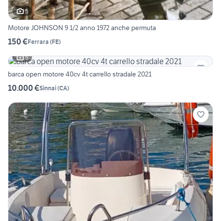
5
Motore JOHNSON 9 1/2 anno 1972 anche permuta
150 €
Ferrara
(
FE
)
5
barca open motore 40cv 4t carrello stradale 2021
10.000 €
Sinnai
(
CA
)