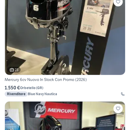
23
Mercury 6cv Nuovo In Stock Con Promo (2026)
1.550 €
Orbetello
(
GR
)
Rivenditore
Blue Navy Nautica