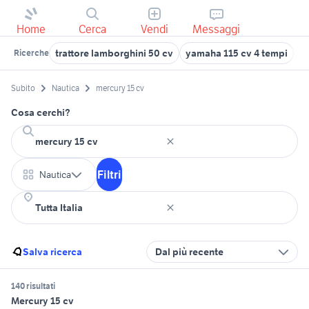
Home
Cerca
Vendi
Messaggi
trattore lamborghini 50 cv
yamaha 115 cv 4 tempi
go
Ricerche
Subito
Nautica
mercury 15 cv
Cosa cerchi?
Filtri
Nautica
Salva ricerca
Dal più recente
140 risultati
Mercury 15 cv