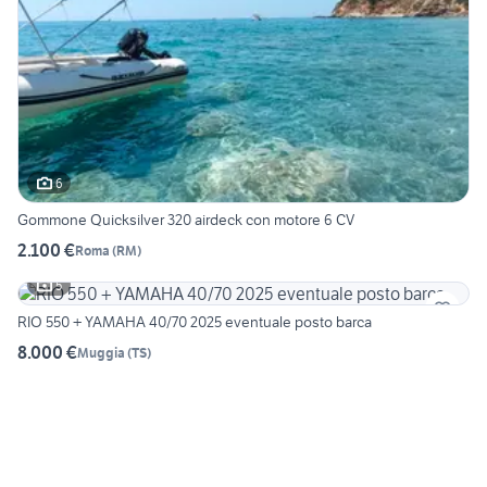
6
Gommone Quicksilver 320 airdeck con motore 6 CV
2.100 €
Roma
(
RM
)
5
RIO 550 + YAMAHA 40/70 2025 eventuale posto barca
8.000 €
Muggia
(
TS
)