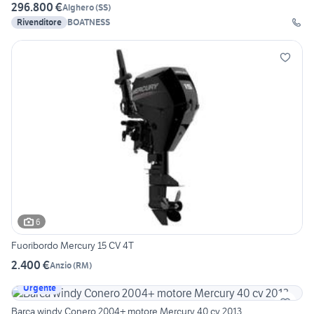
296.800 €
Alghero
(
SS
)
Rivenditore
BOATNESS
6
Fuoribordo Mercury 15 CV 4T
2.400 €
Anzio
(
RM
)
Urgente
Barca windy Conero 2004+ motore Mercury 40 cv 2013