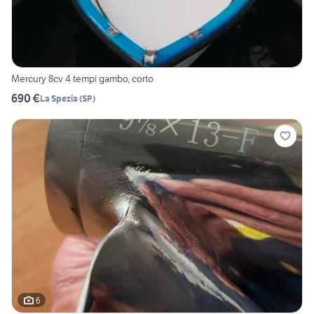
Mercury 8cv 4 tempi gambo, corto
690 €
La Spezia
(
SP
)
6