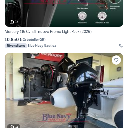
23
Mercury 115 Cv Efi -nuovo Promo Light Pack (2026)
10.850 €
Orbetello
(
GR
)
Rivenditore
Blue Navy Nautica
24