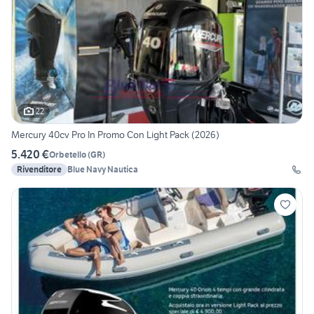
22
Mercury 40cv Pro In Promo Con Light Pack (2026)
5.420 €
Orbetello
(
GR
)
Rivenditore
Blue Navy Nautica