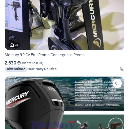
24
Mercury 9,9 Cv Efi - Pronta Consegna In Promo
2.630 €
Orbetello
(
GR
)
Rivenditore
Blue Navy Nautica