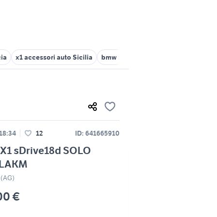
cia
x1 accessori auto Sicilia
bmw x1 auto Palermo provincia
bm
 18:34
12
ID: 641665910
X1 sDrive18d SOLO
ILAKM
 (AG)
00 €