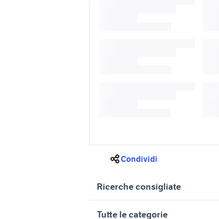
Condividi
Ricerche consigliate
auto usate trapani solo
bmw x1 us
Tutte le categorie
passaggio