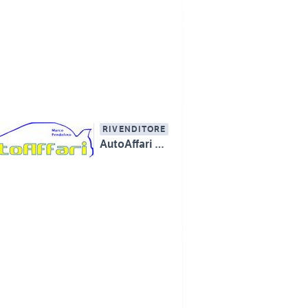
RIVENDITORE
AutoAffari Marco Pendolino SS115 km233 Licata (AG)