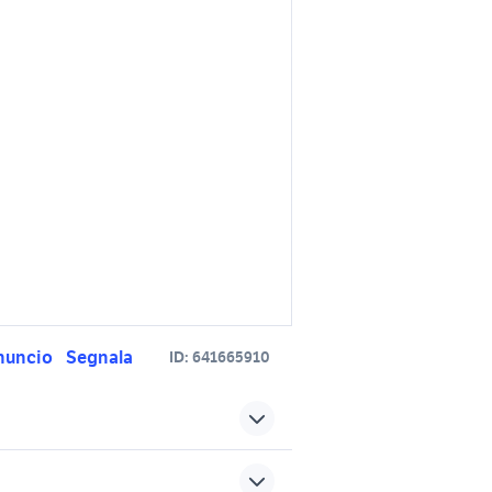
nuncio
Segnala
ID:
641665910
x1 Sicilia