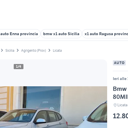
 auto Enna provincia
bmw x1 auto Sicilia
x1 auto Ragusa provin
Sicilia
Agrigento (Prov)
Licata
AUTO
1/4
Ieri alle
Bmw 
80M
Licata
12.8