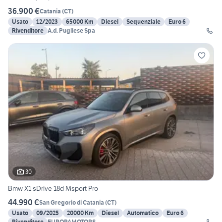
36.900 €
Catania
(
CT
)
Usato
12/2023
65000 Km
Diesel
Sequenziale
Euro 6
Rivenditore
A.d. Pugliese Spa
30
Bmw X1 sDrive 18d Msport Pro
44.990 €
San Gregorio di Catania
(
CT
)
Usato
09/2025
20000 Km
Diesel
Automatico
Euro 6
Rivenditore
EUROPAMOTORS