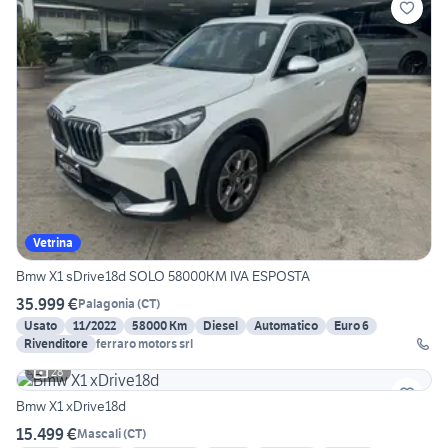
Vetrina
Bmw X1 sDrive18d SOLO 58000KM IVA ESPOSTA
35.999 €
Palagonia
(
CT
)
Usato
11/2022
58000 Km
Diesel
Automatico
Euro 6
Rivenditore
ferraro motors srl
28
Bmw X1 xDrive18d
15.499 €
Mascali
(
CT
)