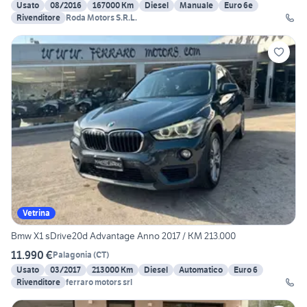
Usato
08/2016
167000 Km
Diesel
Manuale
Euro 6e
Rivenditore
Roda Motors S.R.L.
Vetrina
Bmw X1 sDrive20d Advantage Anno 2017 / KM 213.000
11.990 €
Palagonia
(
CT
)
Usato
03/2017
213000 Km
Diesel
Automatico
Euro 6
Rivenditore
ferraro motors srl